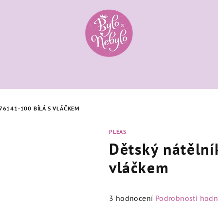
76141-100 BÍLÁ S VLÁČKEM
PLEAS
Dětský nátělní
vláčkem
Průměrné
3 hodnocení
Podrobnosti hodn
hodnocení