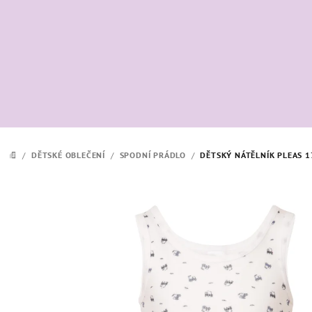
Přejít
na
obsah
/
DĚTSKÉ OBLEČENÍ
/
SPODNÍ PRÁDLO
/
DĚTSKÝ NÁTĚLNÍK PLEAS 1
DOMŮ