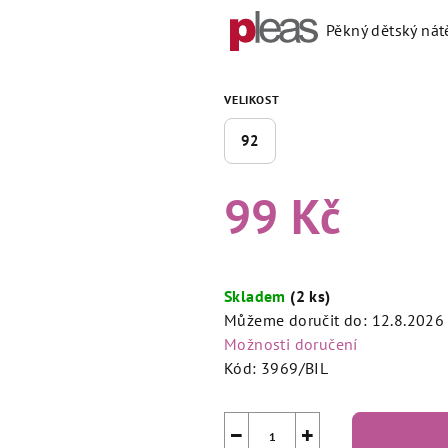
produktu
Pěkný dětský nát
je
5,0
z
5
VELIKOST
hvězdiček.
92
99 Kč
Měrná
cena:
Skladem
(2 ks)
Můžeme doručit do:
12.8.2026
Možnosti doručení
Kód:
3969/BIL
−
+