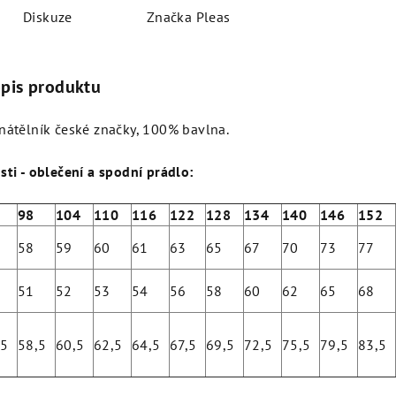
Diskuze
Značka
Pleas
opis produktu
nátělník české značky, 100% bavlna.
sti - oblečení a spodní prádlo:
2
98
104
110
116
122
128
134
140
146
152
58
59
60
61
63
65
67
70
73
77
51
52
53
54
56
58
60
62
65
68
,5
58,5
60,5
62,5
64,5
67,5
69,5
72,5
75,5
79,5
83,5