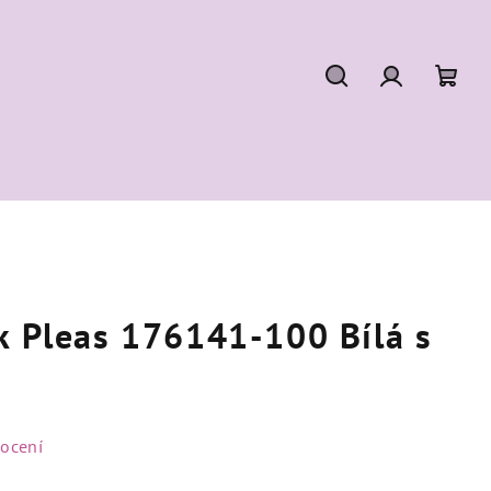
Hledat
Přihlášení
Náku
koší
k Pleas 176141-100 Bílá s
ocení