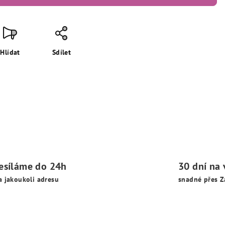
Hlídat
Sdílet
esíláme do 24h
30 dní na 
a jakoukoli adresu
snadné přes Z