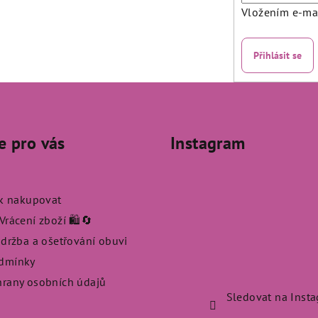
Vložením e-mai
Přihlásit se
e pro vás
Instagram
ak nakupovat
rácení zboží 🛍️🔄
údržba a ošetřování obuvi
dmínky
rany osobních údajů
Sledovat na Inst