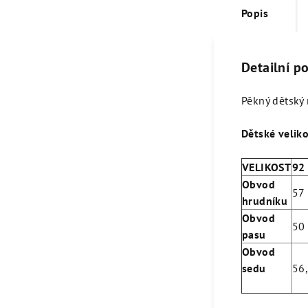
Popis
Detailní p
Pěkný dětský 
Dětské veliko
VELIKOST
9
Obvod
57
hrudníku
Obvod
50
pasu
Obvod
sedu
56