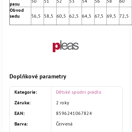
50
51
52
53
54
56
58
60
pasu
Obvod
sedu
56,5
58,5
60,5
62,5
64,5
67,5
69,5
72,5
Doplňkové parametry
Kategorie
:
Dětské spodní prádlo
Záruka
:
2 roky
EAN
:
8596241067824
Barva
:
Červená