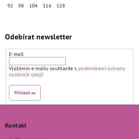
92
98
104
116
128
140
Odebírat newsletter
E-mail
Vložením e-mailu souhlasíte s
podmínkami ochrany
osobních údajů
Přihlásit se
Z
á
p
Kontakt
a