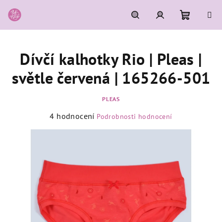
Přejít
na
obsah
Nákupní
Hledat
Přihlášení
Dívčí kalhotky Rio | Pleas |
košík
světle červená | 165266-501
PLEAS
Průměrné
4 hodnocení
Podrobnosti hodnocení
hodnocení
produktu
je
5,0
z
5
hvězdiček.