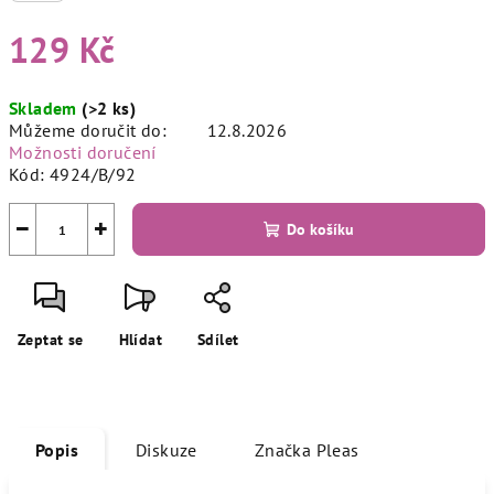
129 Kč
Měrná
Skladem
(>2 ks)
cena:
Můžeme doručit do:
12.8.2026
Možnosti doručení
Kód:
4924/B/92
−
+
Do košíku
Zeptat se
Hlídat
Sdílet
Popis
Diskuze
Značka
Pleas