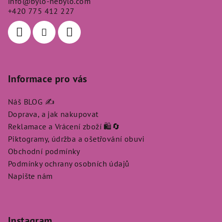
info
@
bylo-nebylo.com
t
+420 775 412 227
í
Informace pro vás
Náš BLOG ✍️
Doprava, a jak nakupovat
Reklamace a Vrácení zboží 🛍️🔄
Piktogramy, údržba a ošetřování obuvi
Obchodní podmínky
Podmínky ochrany osobních údajů
Napište nám
Instagram