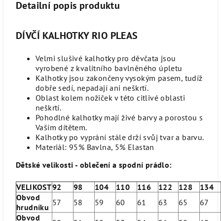
Detailní popis produktu
DÍVČÍ KALHOTKY RIO PLEAS
Velmi slušivé kalhotky pro děvčata jsou
vyrobené z kvalitního bavlněného úpletu
Kalhotky jsou zakončeny vysokým pasem, tudíž
dobře sedí, nepadají ani neškrtí.
Oblast kolem nožiček v této citlivé oblasti
neškrtí.
Pohodlné kalhotky mají živé barvy a porostou s
Vaším dítětem.
Kalhotky po vyprání stále drží svůj tvar a barvu.
Materiál: 95% Bavlna, 5% Elastan
Dětské velikosti - oblečení a spodní prádlo:
VELIKOST
92
98
104
110
116
122
128
134
Obvod
57
58
59
60
61
63
65
67
hrudníku
Obvod