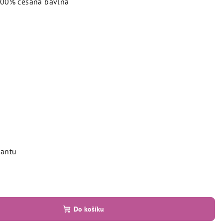
 100% česaná bavlna
iantu
Do košíku