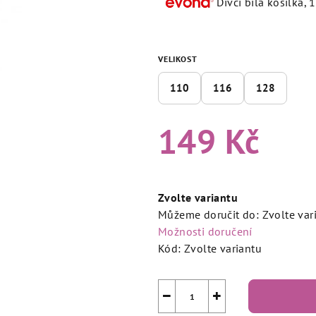
Dívčí bíla košilka,
5,0
z
5
VELIKOST
hvězdiček.
110
116
128
149 Kč
Měrná
cena:
Zvolte variantu
Můžeme doručit do:
Zvolte var
Možnosti doručení
Kód:
Zvolte variantu
−
+