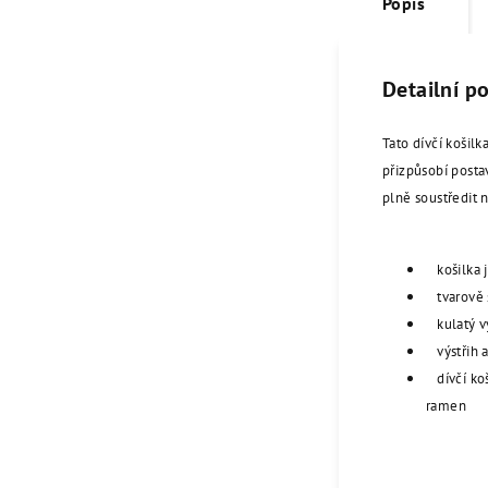
Popis
Detailní p
Tato dívčí košil
přizpůsobí posta
plně soustředit 
košilka j
tvarově s
kulatý vý
výstřih a
dívčí koši
ramen