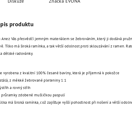
Diskuze
Značka
EVONA
opis produktu
ka Anez Vás přesvědčí jemným materiálem se žebrováním, který ji dodává pružn
vě. Tílko má široká ramínka, a tak větší odolnost proti sklouzávání z ramen. Ra
na dětské radovánky.
e vyrobena z kvalitní 100% česané bavlny, která je příjemná k pokožce
tálá, z měkké žebrované pleteniny 1:1
střih a rovný střih
 průramky zdobené mušličkou paspulí
lka má široká ramínka, což zajišťuje vyšší pohodlnost při nošení a větší odoln