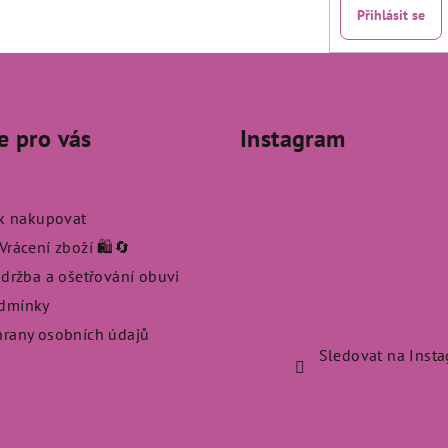
Přihlásit se
e pro vás
Instagram
ak nakupovat
rácení zboží 🛍️🔄
údržba a ošetřování obuvi
dmínky
rany osobních údajů
Sledovat na Inst