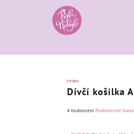
EVONA
Dívčí košilka 
Průměrné
4 hodnocení
Podrobnosti hodn
hodnocení
produktu
je