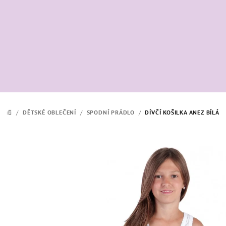
Přejít
na
obsah
/
DĚTSKÉ OBLEČENÍ
/
SPODNÍ PRÁDLO
/
DÍVČÍ KOŠILKA ANEZ BÍLÁ
DOMŮ