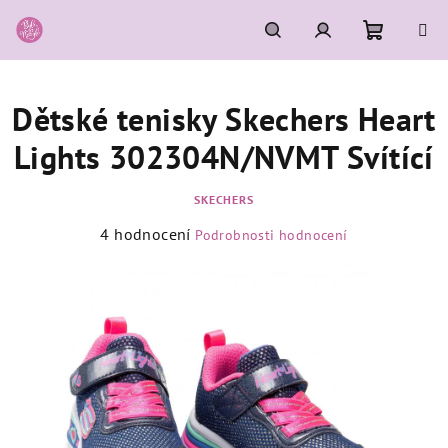
Přejít
na
obsah
Nákupní
Hledat
Přihlášení
Dětské tenisky Skechers Heart
košík
Lights 302304N/NVMT Svítící
SKECHERS
Průměrné
4 hodnocení
Podrobnosti hodnocení
hodnocení
produktu
je
5,0
z
5
hvězdiček.