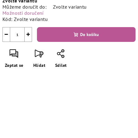
Zvolte variantu
cena:
Můžeme doručit do:
Zvolte variantu
Možnosti doručení
Kód:
Zvolte variantu
−
+
Do košíku
Zeptat se
Hlídat
Sdílet