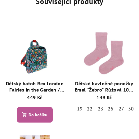
Související produkty
Dětský batoh Rex London
Dětské bavlněné ponožky
Fairies in the Garden /
Emel "Žebro" Růžová 100-
Víly v zahradě
33
449 Kč
149 Kč
19 - 22
23 - 26
27 - 30
Do košíku