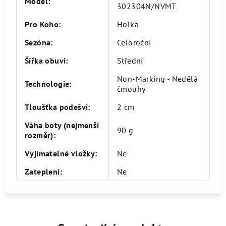
Model
:
302304N/NVMT
Pro Koho
:
Holka
Sezóna
:
Celoroční
Šířka obuvi
:
Střední
Non-Marking - Nedělá
Technologie
:
čmouhy
Tloušťka podešvi
:
2 cm
Váha boty (nejmenší
90 g
rozměr)
:
Vyjímatelné vložky
:
Ne
Zateplení
:
Ne