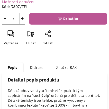
Možnosti doručení
Kód:
3807/ZEL
−
+
Do košíku
Zeptat se
Hlídat
Sdílet
Popis
Diskuze
Značka
RAK
Detailní popis produktu
Dětská obuv ve stylu "tenisek" s praktickým
zapínáním na "suchý zip" určená pro děti cca do 6 let.
Dětské tenisky jsou lehké, pružné vyrobeny v
kombinaci textilu "kepr" ze 100% - ní bavlny a