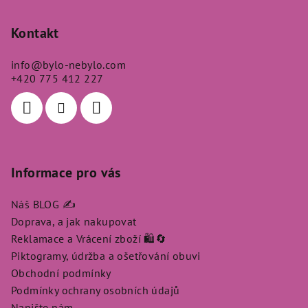
á
p
Kontakt
a
info
@
bylo-nebylo.com
t
+420 775 412 227
í
Informace pro vás
Náš BLOG ✍️
Doprava, a jak nakupovat
Reklamace a Vrácení zboží 🛍️🔄
Piktogramy, údržba a ošetřování obuvi
Obchodní podmínky
Podmínky ochrany osobních údajů
Napište nám