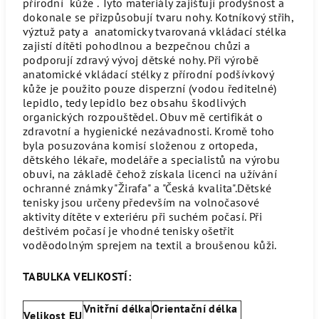
přírodní kůže . Tyto materiály zajišťují prodyšnost a
dokonale se přizpůsobují tvaru nohy. Kotníkový střih,
výztuž paty a
anatomicky
tvarovaná vkládací stélka
zajistí dítěti pohodlnou a bezpečnou chůzi a
podporují zdravý vývoj dětské nohy. Při výrobě
anatomické vkládací stélky z přírodní podšívkový
kůže je použito pouze disperzní (vodou ředitelné)
lepidlo, tedy lepidlo bez obsahu škodlivých
organických rozpouštědel. Obuv mě certifikát o
zdravotní a hygienické nezávadnosti. Kromě toho
byla posuzována komisí složenou z ortopeda,
dětského lékaře, modeláře a specialistů na výrobu
obuvi, na základě čehož získala licenci na užívání
ochranné známky "Žirafa" a "Česká kvalita".Dětské
tenisky jsou určeny především na volnočasové
aktivity dítěte v exteriéru při suchém počasí. Při
deštivém počasí je vhodné tenisky ošetřit
voděodolným sprejem na textil a broušenou kůži.
TABULKA VELIKOSTÍ:
Vnitřní délka
Orientační délka
Velikost EU