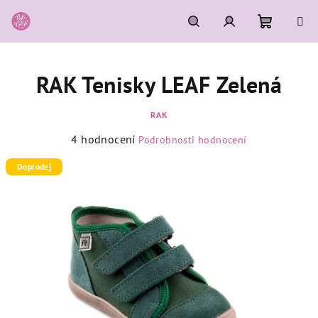
Přejít
na
obsah
Nákupní
Hledat
Přihlášení
RAK Tenisky LEAF Zelená
košík
RAK
Průměrné
4 hodnocení
Podrobnosti hodnocení
hodnocení
produktu
Doprodej
je
5,0
z
5
hvězdiček.