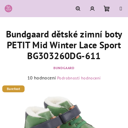
Přejít
na
obsah
Nákupní
Hledat
Přihlášení
Bundgaard dětské zimní boty
košík
PETIT Mid Winter Lace Sport
BG303260DG-611
BUNDGAARD
Průměrné
10 hodnocení
Podrobnosti hodnocení
hodnocení
produktu
Barefoot
je
4,6
z
5
hvězdiček.