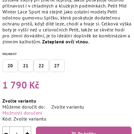
přilnavost i v chladných a kluzkých podmínkách. Petit Mid
Winter Lace Sport má stejně jako ostatní modely Petit
odolnou gumovou špičku, která poskytuje dodatečnou
ochranu prstů, když dítě leze, chodí a hraje si. Celková výška
boty je vyšší než u celoročních Petit, takže se skvěle hodí
pro zimní dovádění, je to ideální doplněk ke kombinázám a
zimním kalhotům.
Zateplené ovčí vlnou.
VELIKOST
20
21
22
27
1 790 Kč
Měrná
Zvolte variantu
cena:
Můžeme doručit do:
Zvolte variantu
Možnosti doručení
Kód:
Zvolte variantu
−
+
Do košíku