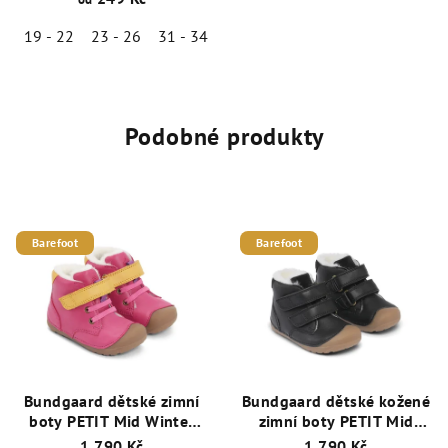
19 - 22
23 - 26
31 - 34
Podobné produkty
Barefoot
Barefoot
Bundgaard dětské zimní
Bundgaard dětské kožené
boty PETIT Mid Winter
zimní boty PETIT Mid
Lace Sport BG303260DG-
Winter BG303201DG-106
1 790 Kč
1 790 Kč