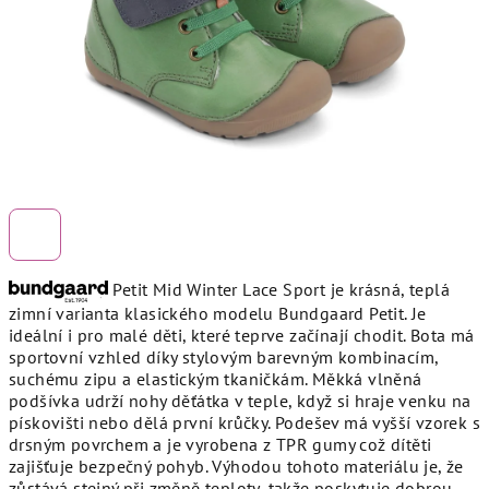
Petit Mid Winter Lace Sport je krásná, teplá
zimní varianta klasického modelu Bundgaard Petit. Je
ideální i pro malé děti, které teprve začínají chodit. Bota má
sportovní vzhled díky stylovým barevným kombinacím,
suchému zipu a elastickým tkaničkám. Měkká vlněná
podšívka udrží nohy děťátka v teple, když si hraje venku na
pískovišti nebo dělá první krůčky. Podešev má vyšší vzorek s
drsným povrchem a je vyrobena z TPR gumy což dítěti
zajišťuje bezpečný pohyb. Výhodou tohoto materiálu je, že
zůstává stejný při změně teploty, takže poskytuje dobrou