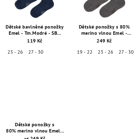
Dětské bavlněné ponožky
Dětské ponožky s 80%
Emel - Tm.Modré - SBO
merino vlnou Emel -
100-82
Šedo-hnědá - ESK 100-53
119 Kč
249 Kč
23 - 26
27 - 30
19 - 22
23 - 26
27 - 30
Dětské ponožky s
80% merino vlnou Emel -
Tm.Modré - ESK 100-51
249 Kč
od