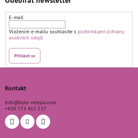
Odebírat newsletter
E-mail
Vložením e-mailu souhlasíte s
podmínkami ochrany
osobních údajů
Přihlásit se
Z
á
p
Kontakt
a
info
@
bylo-nebylo.com
t
+420 775 412 227
í