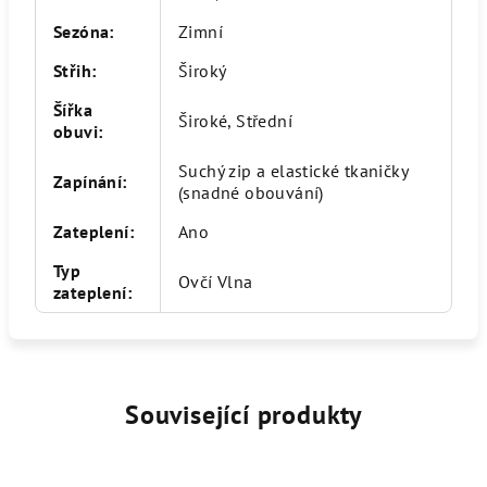
Sezóna
:
Zimní
Střih
:
Široký
Šířka
Široké, Střední
obuvi
:
Suchý zip a elastické tkaničky
Zapínání
:
(snadné obouvání)
Zateplení
:
Ano
Typ
Ovčí Vlna
zateplení
:
Související produkty