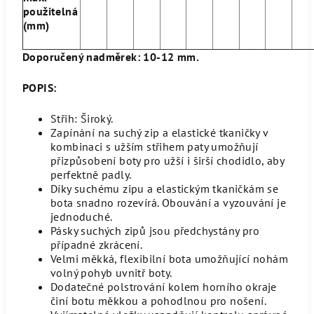
použitelná
(mm)
Doporučený nadměrek: 10-12 mm.
POPIS:
Střih: Široký.
Zapínání na suchý zip a elastické tkaničky v
kombinaci s užším střihem paty umožňují
přizpůsobení boty pro užší i širší chodidlo, aby
perfektně padly.
Díky suchému zipu a elastickým tkaničkám se
bota snadno rozevírá.
Obouvání a vyzouvání je
jednoduché.
Pásky suchých zipů jsou předchystány pro
případné zkrácení.
Velmi měkká, flexibilní bota umožňující nohám
volný pohyb uvnitř boty.
Dodatečné polstrování kolem horního okraje
činí botu měkkou a pohodlnou pro nošení.