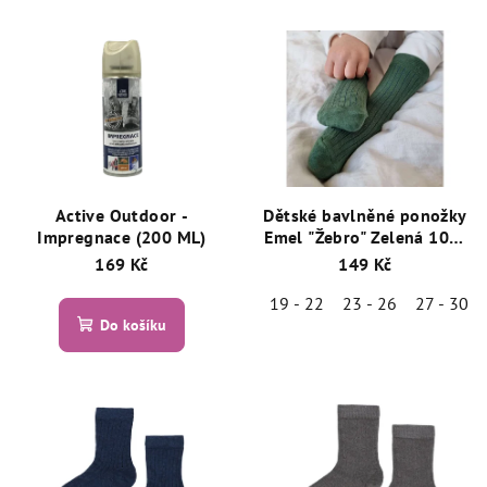
Active Outdoor -
Dětské bavlněné ponožky
Impregnace (200 ML)
Emel "Žebro" Zelená 100-
28
169 Kč
149 Kč
19 - 22
23 - 26
27 - 30
Do košíku