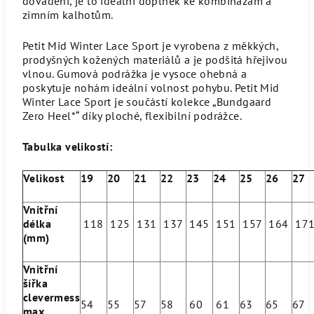
dovádění, je to ideální doplněk ke kombinázám a
zimním kalhotům.
Petit Mid Winter Lace Sport je vyrobena z měkkých,
prodyšných kožených materiálů a je podšitá hřejivou
vlnou. Gumová podrážka je vysoce ohebná a
poskytuje nohám ideální volnost pohybu. Petit Mid
Winter Lace Sport je součástí kolekce „Bundgaard
Zero Heel*“ díky ploché, flexibilní podrážce.
Tabulka velikostí:
Velikost
19
20
21
22
23
24
25
26
27
Vnitřní
délka
118
125
131
137
145
151
157
164
17
(mm)
Vnitřní
šířka
clevermess
54
55
57
58
60
61
63
65
67
max.