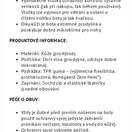
Vyjímatelné vložky usnadňují kontrolu správné
velikosti (jak při nákupu, tak během používání).
Vložky lze vyjmout pro větrání a sušení a
čištění vnitřku boty je tak hračkou.
Díky kůži je bota extrémně prodyšná a
poskytuje dobré mikroklima pro nohy.
PRODUKTOVÉ INFORMACE:
Materiál: Kůže (prodyšná).
Podšívka: Ovčí vlna (prodyšná, udržuje dobré
mikroklima).
Podrážka: TPR guma – (výjimečná flexibilita,
protiskluzová, Bundgaard Zero Heel*)
Zapínání: Suchý zip a elastické tkaničky
(snadné obouvání
PÉČE O OBUV:
Vždy je dobré před prvním nošením na boty
použít ochranný sprej (abyste zabránili
pronikání nečistot, mastnoty a vody do kůže).
Ochranný sprej vybírejte pečlivě.