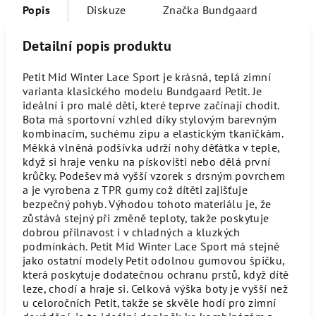
Popis
Diskuze
Značka
Bundgaard
Detailní popis produktu
Petit Mid Winter Lace Sport je krásná, teplá zimní
varianta klasického modelu Bundgaard Petit. Je
ideální i pro malé děti, které teprve začínají chodit.
Bota má sportovní vzhled díky stylovým barevným
kombinacím, suchému zipu a elastickým tkaničkám.
Měkká vlněná podšívka udrží nohy děťátka v teple,
když si hraje venku na pískovišti nebo dělá první
krůčky. Podešev má vyšší vzorek s drsným povrchem
a je vyrobena z TPR gumy což dítěti zajišťuje
bezpečný pohyb. Výhodou tohoto materiálu je, že
zůstává stejný při změně teploty, takže poskytuje
dobrou přilnavost i v chladných a kluzkých
podmínkách. Petit Mid Winter Lace Sport má stejně
jako ostatní modely Petit odolnou gumovou špičku,
která poskytuje dodatečnou ochranu prstů, když dítě
leze, chodí a hraje si. Celková výška boty je vyšší než
u celoročních Petit, takže se skvěle hodí pro zimní