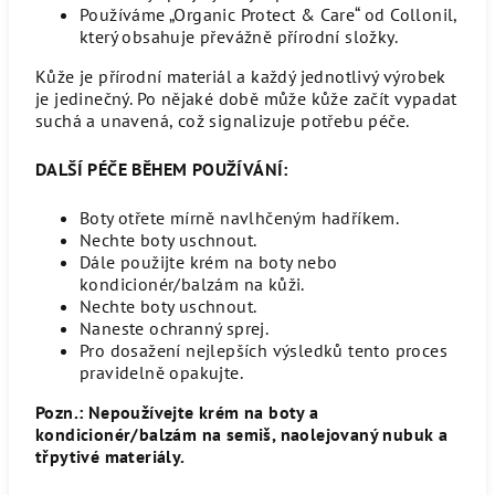
Používáme „Organic Protect & Care“ od Collonil,
který obsahuje převážně přírodní složky.
Kůže je přírodní materiál a každý jednotlivý výrobek
je jedinečný. Po nějaké době může kůže začít vypadat
suchá a unavená, což signalizuje potřebu péče.
DALŠÍ PÉČE BĚHEM POUŽÍVÁNÍ:
Boty otřete mírně navlhčeným hadříkem.
Nechte boty uschnout.
Dále použijte krém na boty nebo
kondicionér/balzám na kůži.
Nechte boty uschnout.
Naneste ochranný sprej.
Pro dosažení nejlepších výsledků tento proces
pravidelně opakujte.
Pozn.: Nepoužívejte krém na boty a
kondicionér/balzám na semiš, naolejovaný nubuk a
třpytivé materiály.