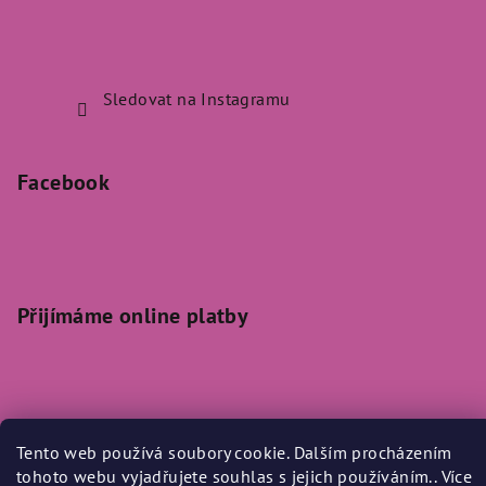
Sledovat na Instagramu
Facebook
Přijímáme online platby
Tento web používá soubory cookie. Dalším procházením
Copyright 2026
Bylo Nebylo
. Všechna práva vyhrazena.
tohoto webu vyjadřujete souhlas s jejich používáním.. Více