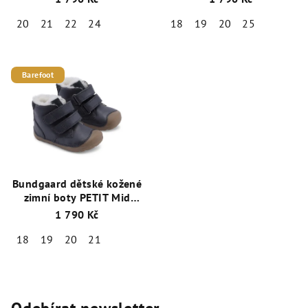
717
20
21
22
24
18
19
20
25
Barefoot
Bundgaard dětské kožené
zimní boty PETIT Mid
Winter BG303201DG-519
1 790 Kč
18
19
20
21