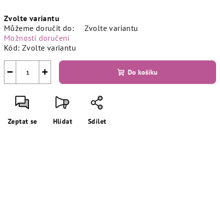
Měrná
Zvolte variantu
cena:
Můžeme doručit do:
Zvolte variantu
Možnosti doručení
Kód:
Zvolte variantu
−
+
Do košíku
Zeptat se
Hlídat
Sdílet