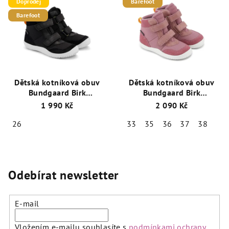
Doprodej
Barefoot
Barefoot
Dětská kotníková obuv
Dětská kotníková obuv
Bundgaard Birk
Bundgaard Birk
BG303242-133 Černá s
BG303242-726 Dark Rose
1 990 Kč
2 090 Kč
TEX membránou
s TEX membránou
26
33
35
36
37
38
Odebírat newsletter
E-mail
Vložením e-mailu souhlasíte s
podmínkami ochrany