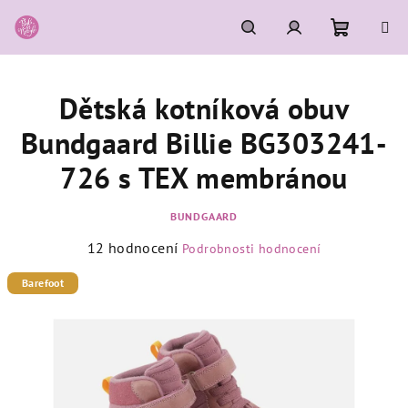
Přejít
na
obsah
Nákupní
Hledat
Přihlášení
Dětská kotníková obuv
košík
Bundgaard Billie BG303241-
726 s TEX membránou
BUNDGAARD
Průměrné
12 hodnocení
Podrobnosti hodnocení
hodnocení
produktu
Barefoot
je
3,7
z
5
hvězdiček.