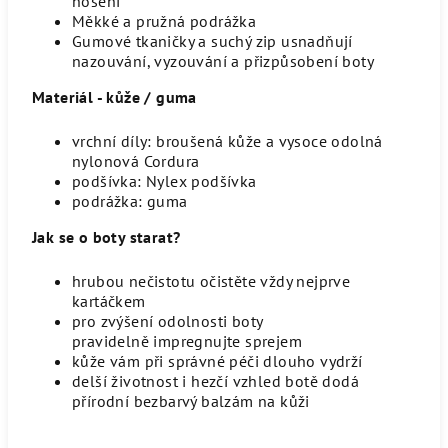
nošení
Měkké a pružná podrážka
Gumové tkaničky a suchý zip usnadňují
nazouvání, vyzouvání a přizpůsobení boty
M
ateriál - kůže / guma
vrchní díly: broušená kůže a vysoce odolná
nylonová Cordura
podšívka:
Nylex podšívka
podrážka: guma
Jak se o boty starat?
hrubou nečistotu očistěte vždy nejprve
kartáčkem
pro zvýšení odolnosti boty
pravidelně impregnujte sprejem
kůže vám při správné péči dlouho vydrží
delší životnost i hezčí vzhled botě dodá
přírodní bezbarvý balzám na kůži