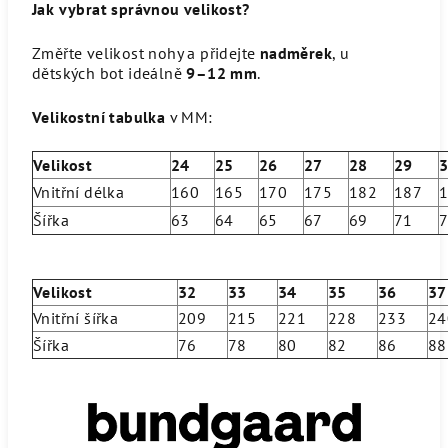
Jak vybrat správnou velikost?
Změřte velikost nohy a přidejte
nadměrek
, u
dětských bot ideálně
9
–12 mm
.
Velikostní tabulka
v MM:
Velikost
24
25
26
27
28
29
Vnitřní délka
160
165
170
175
182
187
Šířka
63
64
65
67
69
71
Velikost
32
33
34
35
36
37
Vnitřní šířka
209
215
221
228
233
24
Šířka
76
78
80
82
86
88