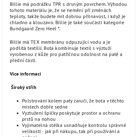
Billie má podrážku TPR s drsným povrchem. Výhodou
tohoto materiálu je, že se nemění při změnách
teploty, takže budete mít dobrou přilnavost, i když je
chladno a klouzavo. Billie je také součástí kategorie
Bundgaard Zero Heel *.
Billie má TEX membránu odpuzující vodu a je
podšitá textilií. Bota kombinuje textil s výztuží
vyrobenou z kůže pro patřičnou odolnost na patě a
přední části.
Více informací
Široký střih
Polstrování kolem paty zaručí, že bota v těchto
místech dobře sedne
Vyztužení špičky poskytuje prostor a ochranu
prstů na nohou
Vyjímatelná stélka usnadňuje kontrolu správné
velikosti - jak při nákupu, tak při používání a