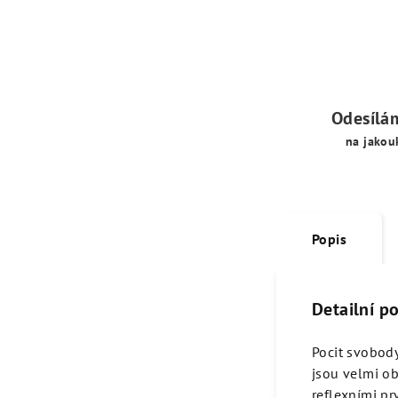
Odesílá
na jakou
Popis
Detailní p
Pocit svobody
jsou velmi ob
reflexními p