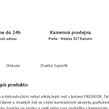
me do 24h
Kamenná prodejna
koli adresu
Praha - Vrážská 357 Radotín
Diskuze
Značka
Superfit
opis produktu
 a dobrodružství nebyl nikdy lepší než s botami FREERIDE. Tyt
líbené u mladých lidí se svými kontrastními akcenty, grafickým
rvky. Smyčka na jazyku a patě nebo cool podrážka s kamenným