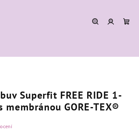
Hledat
Přihlášení
Náku
koší
buv Superfit FREE RIDE 1-
s membránou GORE-TEX®
ocení