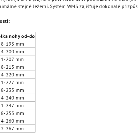
imálně stejně ležérní. Systém WMS zajišťuje dokonalé přizpůs
ostí:
élka nohy od-do
88-193 mm
94-200 mm
01-207 mm
08-213 mm
14-220 mm
21-227 mm
28-233 mm
34-240 mm
41-247 mm
48-253 mm
54-260 mm
62-267 mm