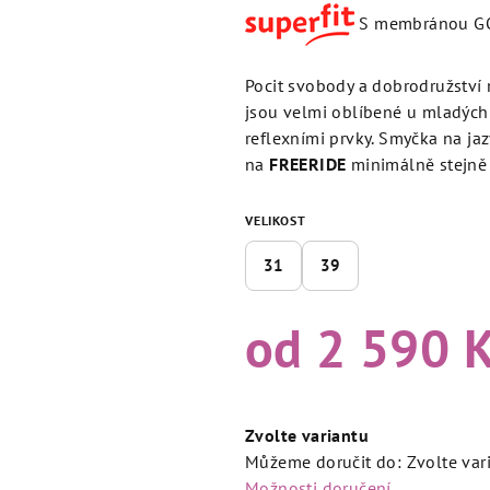
produktu
S membránou G
je
4,7
z
Pocit svobody a dobrodružství 
5
jsou velmi oblíbené u mladých l
hvězdiček.
reflexními prvky. Smyčka na j
na
FREERIDE
minimálně stejně 
VELIKOST
31
39
od
2 590 
Měrná
cena:
Zvolte variantu
Můžeme doručit do:
Zvolte var
Možnosti doručení