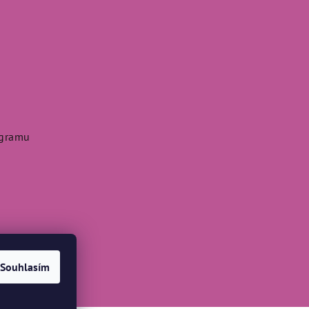
agramu
Souhlasím