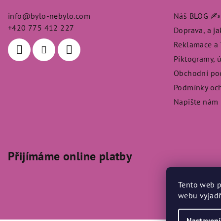
a
info
@
bylo-nebylo.com
Náš BLOG ✍️
t
+420 775 412 227
Doprava, a j
Reklamace a V
í
Piktogramy, 
Obchodní po
Podmínky och
Napište nám
Přijímáme online platby
Tento web p
webu vyjadř
Nastavení