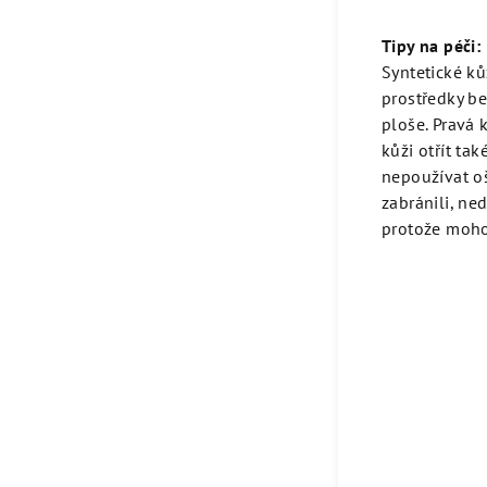
Tipy na péči:
Syntetické k
prostředky be
ploše. Pravá
kůži otřít ta
nepoužívat oš
zabránili, ne
protože moho