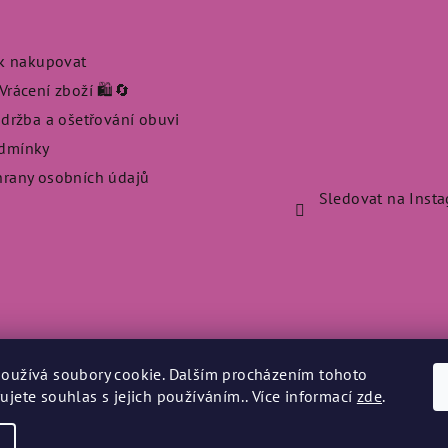
ak nakupovat
rácení zboží 🛍️🔄
údržba a ošetřování obuvi
dmínky
rany osobních údajů
Sledovat na Inst
oužívá soubory cookie. Dalším procházením tohoto
ujete souhlas s jejich používáním.. Více informací
zde
.