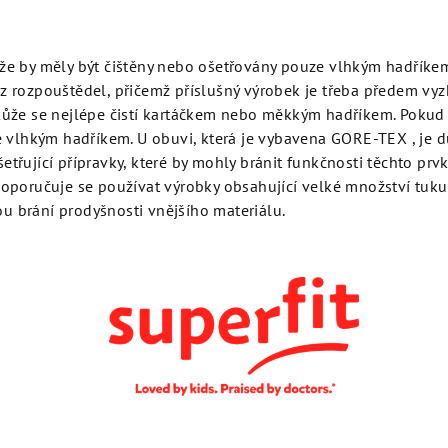
ůže by měly být čištěny nebo ošetřovány pouze vlhkým hadříke
z rozpouštědel, přičemž příslušný výrobek je třeba předem vy
 kůže se nejlépe čistí kartáčkem nebo měkkým hadříkem. Pokud
ké vlhkým hadříkem. U obuvi, která je vybavena GORE-TEX , je d
etřující přípravky, které by mohly bránit funkčnosti těchto prv
doporučuje se používat výrobky obsahující velké množství tuku
u brání prodyšnosti vnějšího materiálu.