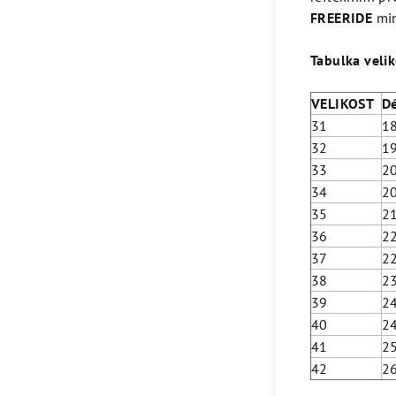
FREERIDE
min
Tabulka velik
VELIKOST
D
31
1
32
1
33
2
34
2
35
2
36
2
37
2
38
2
39
2
40
2
41
2
42
2