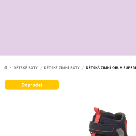
Přejít
na
obsah
/
DĚTSKÉ BOTY
/
DĚTSKÉ ZIMNÍ BOTY
/
DĚTSKÁ ZIMNÍ OBUV SUPER
DOMŮ
Doprodej