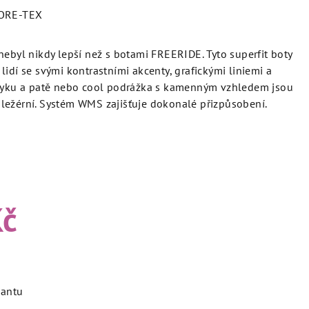
ORE-TEX
nebyl nikdy lepší než s botami FREERIDE. Tyto superfit boty
idí se svými kontrastními akcenty, grafickými liniemi a
azyku a patě nebo cool podrážka s kamenným vzhledem jsou
ležérní. Systém WMS zajišťuje dokonalé přizpůsobení.
Kč
iantu