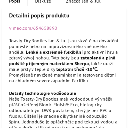
Popis
Diskuze
Značka
Jan & Jul
Detailní popis produktu
vimeo.com/654658890
Toasty-Dry Booties Jan & Jul jsou skvělé na dovádění
po městě nebo na improvizovaného sněhového
anděla!
Lehké a extrémně flexibilní
pro aktivní hru a
zdravý vývoj nohou. Tyto boty jsou
zateplené a plně
podšité příjemným materiálem Sherpa
, takže udrží
malé prsty v teple díky
teplotní třídě -10℃.
Promyšleně navržené maminkami a testované dětmi
na chladném severozápadním Pacifiku.
Detaily technologie voděodolné
Naše Toasty-Dry Booties mají vodoodpudivý vnější
plášť ošetřený Bionic-Finish® Eco, biologicky
odbouratelným DWR povlakem, který je bez PVC a
fluoru. Čištění je snadné díky tkanině odpuzující
špínu. Jednoduše je opláchněte pod tekoucí vodou a
otřete dočista! Praní v pračce se nedoporučuje.