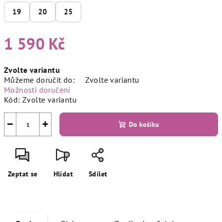
19
20
25
1 590 Kč
Měrná
Zvolte variantu
cena:
Můžeme doručit do:
Zvolte variantu
Možnosti doručení
Kód:
Zvolte variantu
−
+
Do košíku
Zeptat se
Hlídat
Sdílet