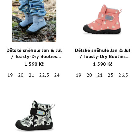
Dětské sněhule Jan & Jul
Dětské sněhule Jan & Jul
/ Toasty-Dry Booties
/ Toasty-Dry Booties
Dusty Blue / BTB-DBL
Apricot Flower / BTB-AFL
1 590 Kč
1 590 Kč
19
20
21
22,5
24
26,5
19
20
21
25
26,5