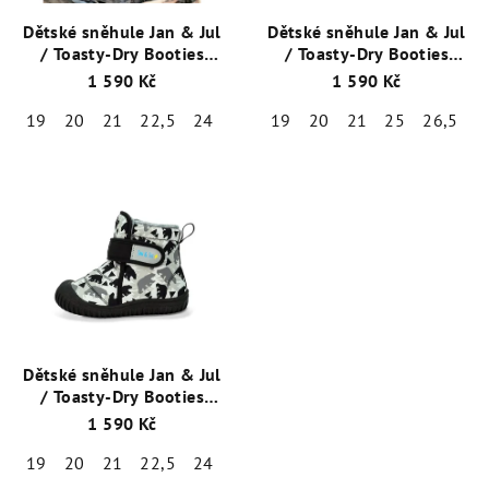
Dětské sněhule Jan & Jul
Dětské sněhule Jan & Jul
/ Toasty-Dry Booties
/ Toasty-Dry Booties
Dusty Blue / BTB-DBL
Apricot Flower / BTB-AFL
1 590 Kč
1 590 Kč
19
20
21
22,5
24
26,5
19
20
21
25
26,5
Dětské sněhule Jan & Jul
/ Toasty-Dry Booties
Medvídek / BTB-BEA
1 590 Kč
19
20
21
22,5
24
25
26,5