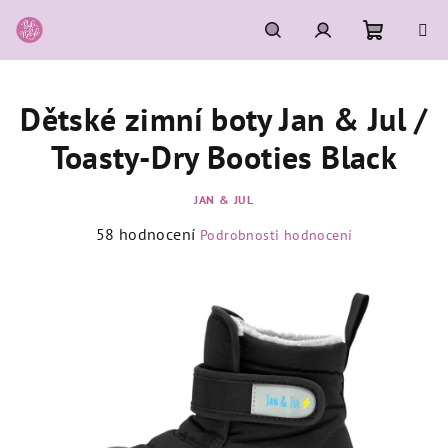
Přejít
na
obsah
Nákupní
Hledat
Přihlášení
Dětské zimní boty Jan & Jul /
košík
Toasty-Dry Booties Black
JAN & JUL
Průměrné
58 hodnocení
Podrobnosti hodnocení
hodnocení
produktu
je
3,7
z
5
hvězdiček.