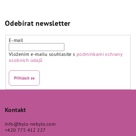
Odebírat newsletter
E-mail
Vložením e-mailu souhlasíte s
podmínkami ochrany
osobních údajů
Přihlásit se
Z
á
p
Kontakt
a
info
@
bylo-nebylo.com
t
+420 775 412 227
í