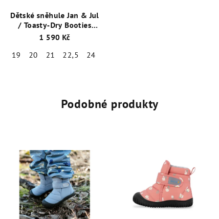
Dětské sněhule Jan & Jul
/ Toasty-Dry Booties
Medvídek / BTB-BEA
1 590 Kč
19
20
21
22,5
24
25
26,5
Podobné produkty