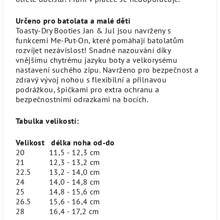
Určeno pro batolata a malé děti
Toasty-Dry Booties Jan & Jul jsou navrženy s
funkcemi Me-Put-On, které pomáhají batolatům
rozvíjet nezávislost! Snadné nazouvání díky
vnějšímu chytrému jazyku boty a velkorysému
nastavení suchého zipu. Navrženo pro bezpečnost a
zdravý vývoj nohou s flexibilní a přilnavou
podrážkou, špičkami pro extra ochranu a
bezpečnostními odrazkami na bocích.
Tabulka velikostí:
Velikost
délka noha od-do
20
11,5 - 12,3 cm
21
12,3 - 13,2 cm
22.5
13,2 - 14,0 cm
24
14,0 - 14,8 cm
25
14,8 - 15,6 cm
26.5
15,6 - 16,4 cm
28
16,4 - 17,2 cm