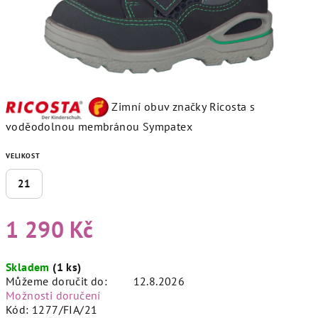
Zimní obuv značky Ricosta s
voděodolnou membránou Sympatex
VELIKOST
21
1 290 Kč
Měrná
Skladem
(1 ks)
cena:
Můžeme doručit do:
12.8.2026
Možnosti doručení
Kód:
1277/FIA/21