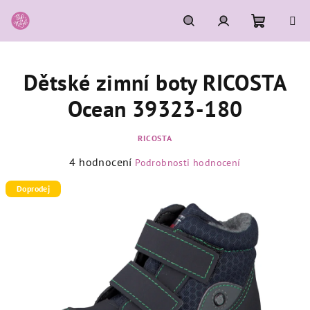
Přejít
na
obsah
Nákupní
Hledat
Přihlášení
Dětské zimní boty RICOSTA
košík
Ocean 39323-180
RICOSTA
Průměrné
4 hodnocení
Podrobnosti hodnocení
hodnocení
produktu
Doprodej
je
4,8
z
5
hvězdiček.