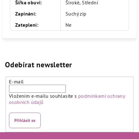
Šířka obuvi
:
Široké, Střední
Zapínání
:
Suchý zip
Zateplení
:
Ne
Odebírat newsletter
E-mail
Vložením e-mailu souhlasíte s
podmínkami ochrany
osobních údajů
Přihlásit se
Z