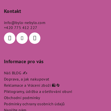
á
p
Kontakt
a
info
@
bylo-nebylo.com
t
+420 775 412 227
í
Informace pro vás
Náš BLOG ✍️
Doprava, a jak nakupovat
Reklamace a Vrácení zboží 🛍️🔄
Piktogramy, údržba a ošetřování obuvi
Obchodní podmínky
Podmínky ochrany osobních údajů
Napište nám