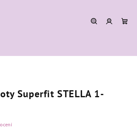
Hledat
Přihlášení
Náku
koší
oty Superfit STELLA 1-
ocení