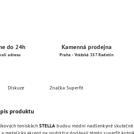
me do 24h
Kamenná prodejna
koli adresu
Praha - Vrážská 357 Radotín
Diskuze
Značka
Superfit
opis produktu
níkových teniskách
STELLA
budou módní nadšenkyně skutečně z
k a metalický akcent na podrážce dodávají těmto superfit kot