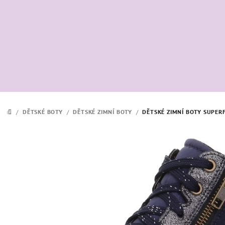
Přejít
na
obsah
/
DĚTSKÉ BOTY
/
DĚTSKÉ ZIMNÍ BOTY
/
DĚTSKÉ ZIMNÍ BOTY SUPER
DOMŮ