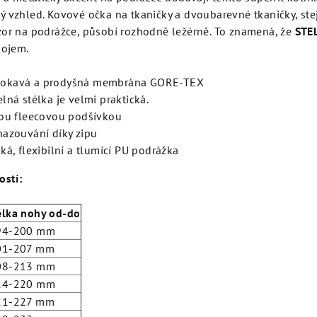
 vzhled. Kovové očka na tkaničky a dvoubarevné tkaničky, ste
zor na podrážce, působí rozhodně ležérně. To znamená, že
STE
dojem.
okavá a prodyšná membrána GORE-TEX
lná stélka je velmi praktická.
vou fleecovou podšívkou
nazouvání díky zipu
ká, flexibilní a tlumící PU podrážka
ostí:
élka nohy od-do
94-200 mm
01-207 mm
08-213 mm
14-220 mm
21-227 mm