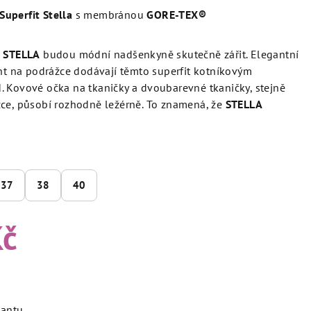
Superfit Stella
s membránou
GORE-TEX®
h
STELLA
budou módní nadšenkyně skutečně zářit. Elegantní
ent na podrážce dodávají těmto superfit kotníkovým
. Kovové očka na tkaničky a dvoubarevné tkaničky, stejně
žce, působí rozhodně ležérně. To znamená, že
STELLA
37
38
40
Kč
iantu