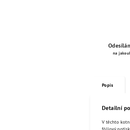
Odesílá
na jakou
Popis
Detailní p
V těchto kot
fóliový potis