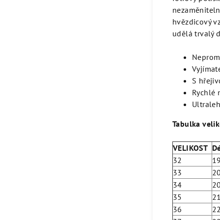
nezaměnitelný
hvězdicový v
udělá trvalý 
Neprom
Vyjímate
S hřeji
Rychlé 
Ultraleh
Tabulka velik
VELIKOST
D
32
1
33
2
34
2
35
2
36
2