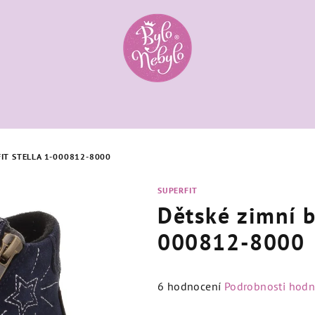
FIT STELLA 1-000812-8000
SUPERFIT
Dětské zimní b
000812-8000
Průměrné
6 hodnocení
Podrobnosti hodn
hodnocení