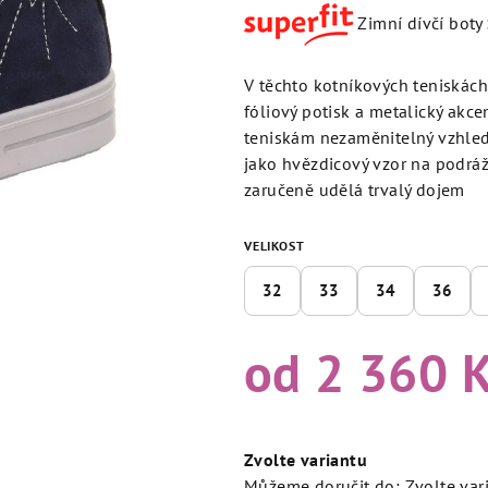
produktu
Zimní dívčí boty
je
4,5
z
V těchto kotníkových teniskác
5
fóliový potisk a metalický akc
hvězdiček.
teniskám nezaměnitelný vzhled
jako hvězdicový vzor na podrá
zaručeně udělá trvalý dojem
VELIKOST
32
33
34
36
od
2 360 
Měrná
cena:
Zvolte variantu
Můžeme doručit do:
Zvolte var