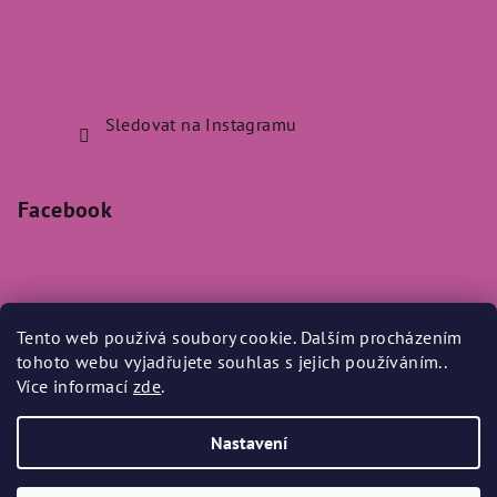
Sledovat na Instagramu
Facebook
Tento web používá soubory cookie. Dalším procházením
Přijímáme online platby
tohoto webu vyjadřujete souhlas s jejich používáním..
Více informací
zde
.
Nastavení
Copyright 2026
Bylo Nebylo
. Všechna práva vyhrazena.