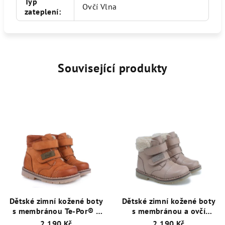
Typ
Ovčí Vlna
zateplení
:
Související produkty
Dětské zimní kožené boty
Dětské zimní kožené boty
s membránou Te-Por® a
s membránou a ovčí
ovčí vlnou Emel EV2447A-
vlnou Emel EV2447C-1
2 190 Kč
2 190 Kč