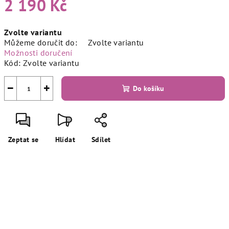
2 190 Kč
Měrná
Zvolte variantu
cena:
Můžeme doručit do:
Zvolte variantu
Možnosti doručení
Kód:
Zvolte variantu
−
+
Do košíku
Zeptat se
Hlídat
Sdílet