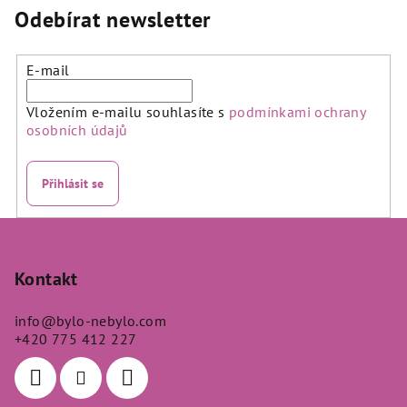
Odebírat newsletter
E-mail
Vložením e-mailu souhlasíte s
podmínkami ochrany
osobních údajů
Přihlásit se
Z
á
p
Kontakt
a
info
@
bylo-nebylo.com
t
+420 775 412 227
í