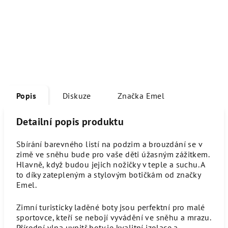
Popis
Diskuze
Značka
Emel
Detailní popis produktu
Sbírání barevného listí na podzim a brouzdání se v
zimě ve sněhu bude pro vaše děti úžasným zážitkem.
Hlavně, když budou jejich nožičky v teple a suchu. A
to díky zatepleným a stylovým botičkám od značky
Emel.
Zimní turisticky laděné boty jsou perfektní pro malé
sportovce, kteří se nebojí vyvádění ve sněhu a mrazu.
Přírodní vlna uvnitř boty je kvalitní izolace a