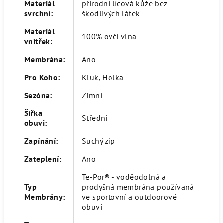
Materiál
přírodní lícová kůže bez
svrchní
:
škodlivých látek
Materiál
100% ovčí vlna
vnitřek
:
Membrána
:
Ano
Pro Koho
:
Kluk, Holka
Sezóna
:
Zimní
Šířka
Střední
obuvi
:
Zapínání
:
Suchý zip
Zateplení
:
Ano
Te-Por® - voděodolná a
Typ
prodyšná membrána používaná
Membrány
:
ve sportovní a outdoorové
obuvi