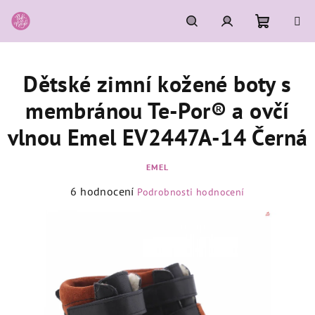
Přejít
na
obsah
Nákupní
Hledat
Přihlášení
Dětské zimní kožené boty s
košík
membránou Te-Por® a ovčí
vlnou Emel EV2447A-14 Černá
EMEL
Průměrné
6 hodnocení
Podrobnosti hodnocení
hodnocení
produktu
je
5,0
z
5
hvězdiček.