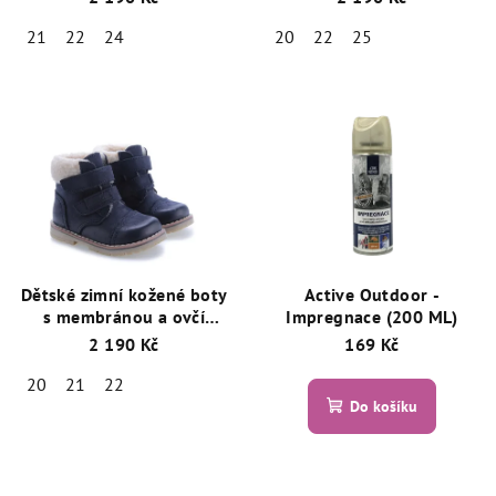
21 Hnědá
Písková
21
22
24
20
22
25
Dětské zimní kožené boty
Active Outdoor -
s membránou a ovčí
Impregnace (200 ML)
vlnou Emel EV2447C-5
2 190 Kč
169 Kč
Černá
20
21
22
Do košíku