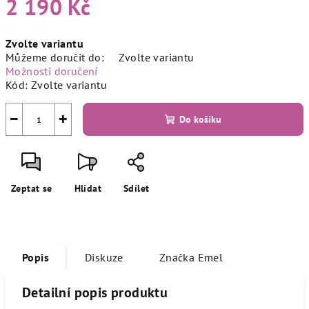
2 190 Kč
Měrná
Zvolte variantu
cena:
Můžeme doručit do:
Zvolte variantu
Možnosti doručení
Kód:
Zvolte variantu
−
+
Do košíku
Zeptat se
Hlídat
Sdílet
Popis
Diskuze
Značka
Emel
Detailní popis produktu