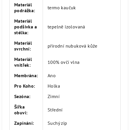
Materiál
termo kaučuk
podrážka
:
Materiál
podšívka a
tepelně izolovaná
stélka
:
Materiál
přírodní nubuková kůže
svrchní
:
Materiál
100% ovčí vlna
vnitřek
:
Membrána
:
Ano
Pro Koho
:
Holka
Sezóna
:
Zimní
Šířka
Střední
obuvi
:
Zapínání
:
Suchý zip