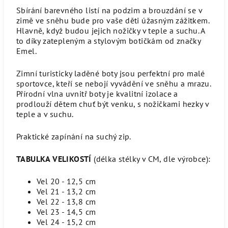
Sbírání barevného listí na podzim a brouzdání se v
zimě ve sněhu bude pro vaše děti úžasným zážitkem.
Hlavně, když budou jejich nožičky v teple a suchu. A
to díky zatepleným a stylovým botičkám od značky
Emel.
Zimní turisticky laděné boty jsou perfektní pro malé
sportovce, kteří se nebojí vyvádění ve sněhu a mrazu.
Přírodní vlna uvnitř boty je kvalitní izolace a
prodlouží dětem chuť být venku, s nožičkami hezky v
teple a v suchu.
Praktické zapínání na suchý zip.
TABULKA VELIKOSTÍ
(délka stélky v CM, dle výrobce):
Vel 20 - 12,5 cm
Vel 21 - 13,2 cm
Vel 22 - 13,8 cm
Vel 23 - 14,5 cm
Vel 24 - 15,2 cm