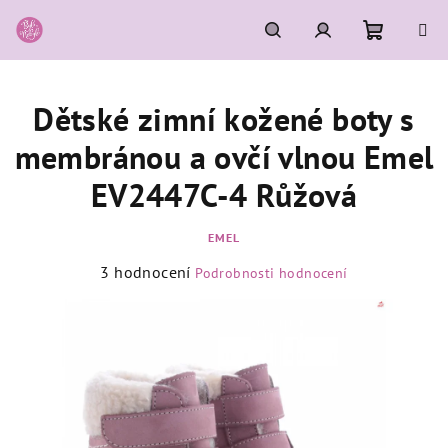
Přejít
na
obsah
Nákupní
Hledat
Přihlášení
Dětské zimní kožené boty s
košík
membránou a ovčí vlnou Emel
EV2447C-4 Růžová
EMEL
Průměrné
3 hodnocení
Podrobnosti hodnocení
hodnocení
produktu
je
5,0
z
5
hvězdiček.