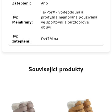
Zateplení
:
Ano
Te-Por® - voděodolná a
Typ
prodyšná membrána používaná
Membrány
:
ve sportovní a outdoorové
obuvi
Typ
Ovčí Vlna
zateplení
:
Související produkty