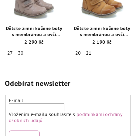
Dětské zimní kožené boty
Dětské zimní kožené boty
s membránou a ovčí
s membránou a ovčí
vlnou Emel EV 2448C-1
vlnou Emel EV2447C-3
2 290 Kč
2 190 Kč
Písková
Žlutá/Hnědá
27
30
20
21
Odebírat newsletter
E-mail
Vložením e-mailu souhlasíte s
podmínkami ochrany
osobních údajů