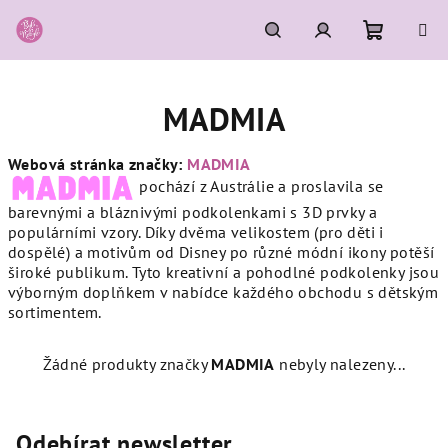
Přejít
na
obsah
Nákupní
Hledat
Přihlášení
MADMIA
košík
Webová stránka značky:
MADMIA
pochází z Austrálie a proslavila se
barevnými a bláznivými podkolenkami s 3D prvky a
populárními vzory. Díky dvěma velikostem (pro děti i
dospělé) a motivům od Disney po různé módní ikony potěší
široké publikum. Tyto kreativní a pohodlné podkolenky jsou
výborným doplňkem v nabídce každého obchodu s dětským
sortimentem.
Žádné produkty značky
MADMIA
nebyly nalezeny...
Odebírat newsletter