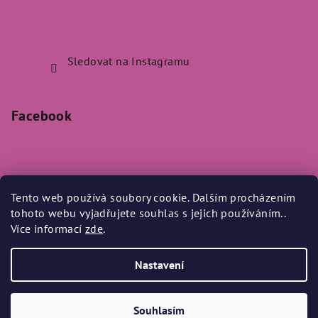
Sledovat na Instagramu
Facebook
Tento web používá soubory cookie. Dalším procházením
Přijímáme online platby
tohoto webu vyjadřujete souhlas s jejich používáním..
Více informací
zde
.
Nastavení
Copyright 2026
Bylo Nebylo
. Všechna práva vyhrazena.
Souhlasím