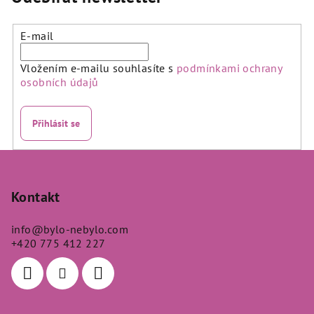
E-mail
Vložením e-mailu souhlasíte s
podmínkami ochrany
osobních údajů
Přihlásit se
Z
á
p
Kontakt
a
info
@
bylo-nebylo.com
t
+420 775 412 227
í