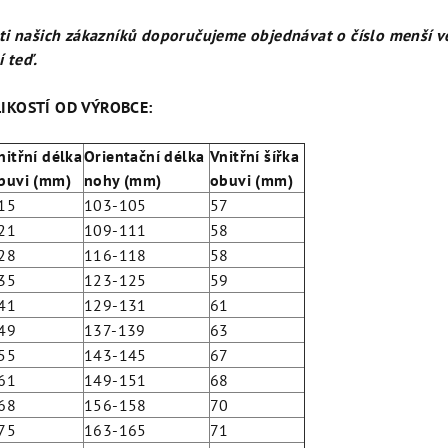
ti našich zákazníků doporučujeme objednávat o číslo menší ve
í teď.
IKOSTÍ OD VÝROBCE:
nitřní délka
Orientační délka
Vnitřní šířka
buvi (mm)
nohy (mm)
obuvi (mm)
15
103-105
57
21
109-111
58
28
116-118
58
35
123-125
59
41
129-131
61
49
137-139
63
55
143-145
67
61
149-151
68
68
156-158
70
75
163-165
71