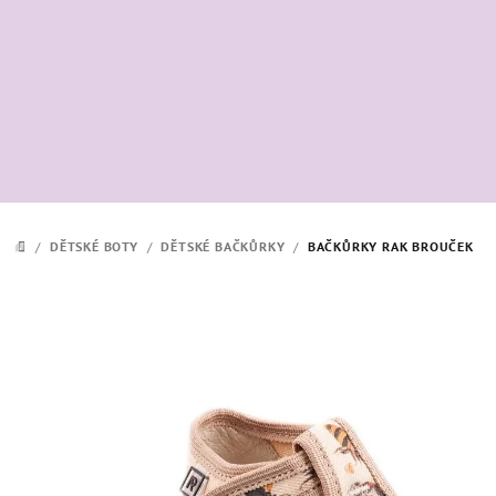
Přejít
na
obsah
/
DĚTSKÉ BOTY
/
DĚTSKÉ BAČKŮRKY
/
BAČKŮRKY RAK BROUČEK
DOMŮ