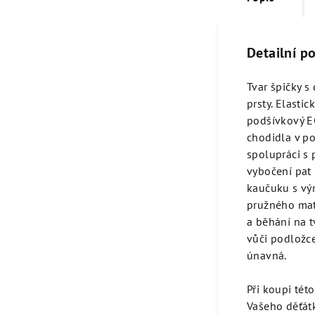
Detailní p
Tvar špičky s
prsty. Elasti
podšívkový E
chodidla v po
spolupráci s
vybočení pat 
kaučuku s výr
pružného mate
a běhání na t
vůči podložc
únavná.
Při koupi tét
Vašeho děťátk