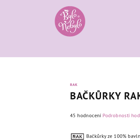
RAK
BAČKŮRKY RAK
Průměrné
45 hodnocení
Podrobnosti ho
hodnocení
produktu
Bačkůrky ze 100% bavlny 
je