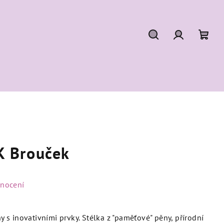
Hledat
Přihlášení
Náku
koší
 Brouček
dnocení
s inovativními prvky. Stélka z "paměťové" pěny, přírodní