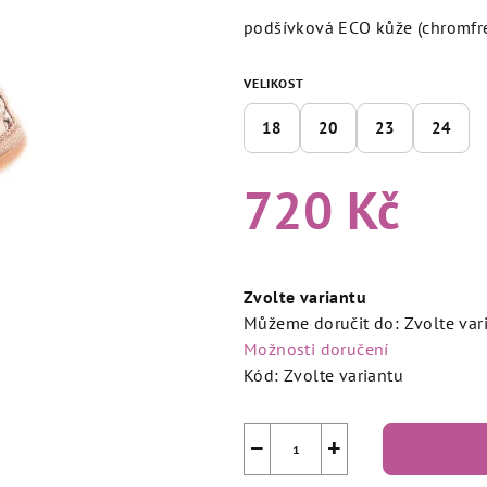
3,8
podšívková ECO kůže (chromfr
z
5
VELIKOST
hvězdiček.
18
20
23
24
720 Kč
Měrná
cena:
Zvolte variantu
Můžeme doručit do:
Zvolte var
Možnosti doručení
Kód:
Zvolte variantu
−
+