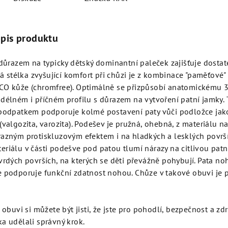
opis produktu
 důrazem na typicky dětský dominantní paleček zajišťuje dostat
cká stélka zvyšující komfort při chůzi je z kombinace "paměťové"
CO kůže (chromfree). Optimálně se přizpůsobí anatomickému 
délném i příčném profilu s důrazem na vytvoření patní jamky. 
 podpatkem podporuje kolmé postavení paty vůči podložce jako
(valgozita, varozita). Podešev je pružná, ohebná, z materiálu n
azným protiskluzovým efektem i na hladkých a lesklých površíc
riálu v části podešve pod patou tlumí nárazy na citlivou patní
vrdých površích, na kterých se děti převážně pohybují. Pata n
e podporuje funkční zdatnost nohou. Chůze v takové obuvi je 
o obuvi si můžete být jisti, že jste pro pohodlí, bezpečnost a zd
a udělali správný krok.