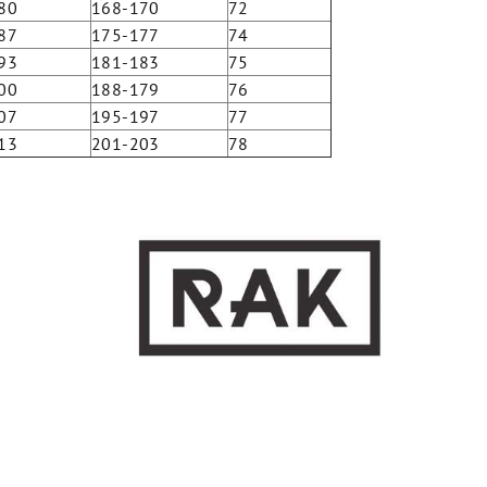
80
168-170
72
87
175-177
74
93
181-183
75
00
188-179
76
07
195-197
77
13
201-203
78