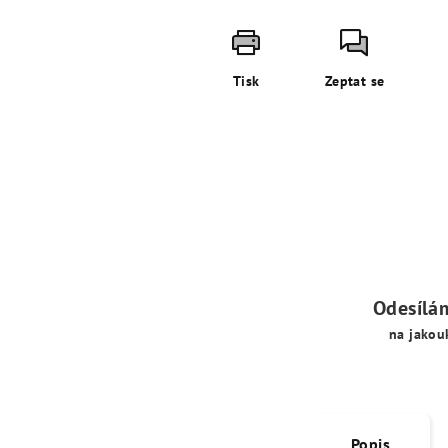
Tisk
Zeptat se
Odesílá
na jakou
Popis