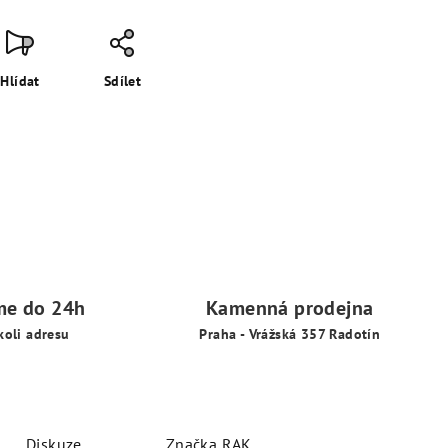
Hlídat
Sdílet
me do 24h
Kamenná prodejna
koli adresu
Praha - Vrážská 357 Radotín
Diskuze
Značka
RAK