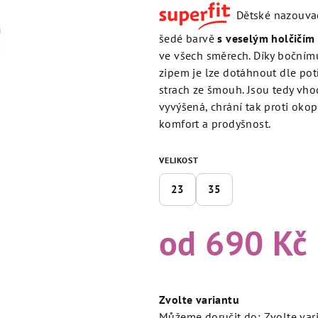
produktu
Dětské nazouvací 
je
4,8
šedé barvě
s veselým holčičím
z
ve všech směrech. Díky bočnímu
5
zipem je lze dotáhnout dle pot
hvězdiček.
strach ze šmouh. Jsou tedy vhod
vyvýšená, chrání tak proti okop
komfort a prodyšnost.
VELIKOST
23
35
od
690 Kč
Měrná
cena:
Zvolte variantu
Můžeme doručit do:
Zvolte var