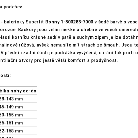
á podešev.
 - balerínky Superfit
Bonny 1-800283-7000
v šedé barvě s vese
orožce. Bačkory jsou velmi měkké a ohebné ve všech směrech
blasti kotníku krásně sedí v patě a suchým zipem je lze dotáh
malinově růžová, avšak nemusíte mít strach ze šmouh. Jsou t
. V přední i zadní části je podrážka vyvýšená, chrání tak proti
tilační otvory pro ještě větší komfort a prodyšnost.
ostí:
élka nohy od-do
38-143 mm
45-149 mm
50-155 mm
56-161 mm
62-168 mm