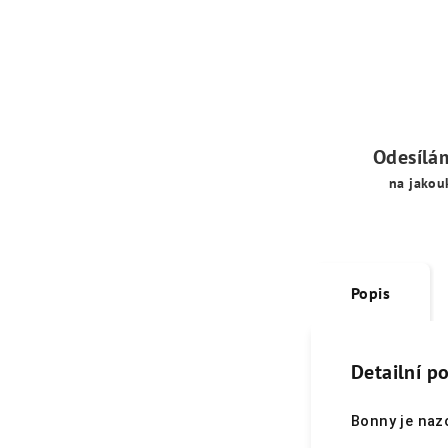
Odesílá
na jakou
Popis
Detailní p
Bonny je naz