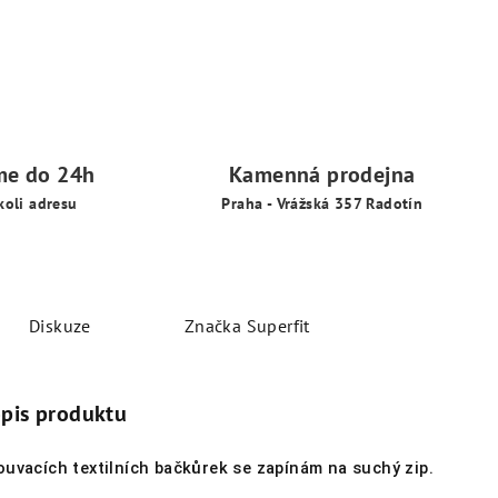
me do 24h
Kamenná prodejna
koli adresu
Praha - Vrážská 357 Radotín
Diskuze
Značka
Superfit
opis produktu
ouvacích textilních bačkůrek se zapínám na suchý zip.