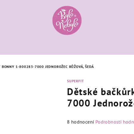
T BONNY 1-800283-7000 JEDNOROŽEC RŮŽOVÁ, ŠEDÁ
SUPERFIT
Dětské bačkůr
7000 Jednorož
Průměrné
8 hodnocení
Podrobnosti hodn
hodnocení