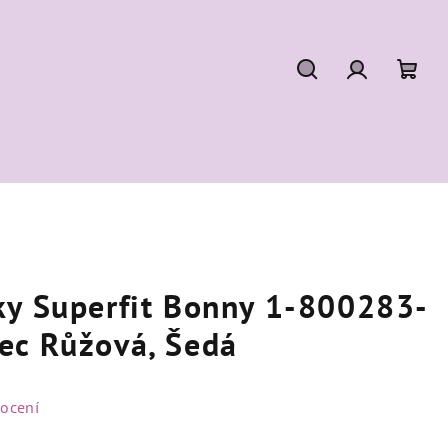
Hledat
Přihlášení
Náku
koší
ky Superfit Bonny 1-800283-
ec Růžová, Šedá
ocení