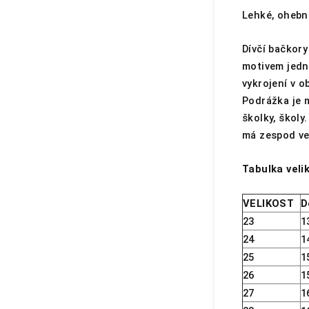
Lehké, ohebn
Dívčí bačkory
motivem jedn
vykrojení v o
Podrážka je 
školky, školy
má zespod ven
Tabulka velik
VELIKOST
D
23
1
24
1
25
1
26
1
27
1