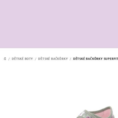
Přejít
na
obsah
/
DĚTSKÉ BOTY
/
DĚTSKÉ BAČKŮRKY
/
DĚTSKÉ BAČKŮRKY SUPERFI
DOMŮ