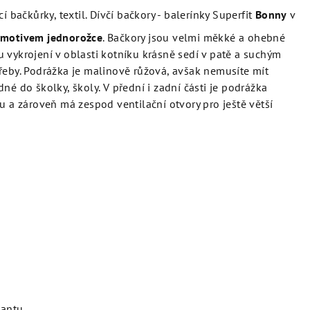
bačkůrky, textil. Dívčí bačkory - balerínky Superfit
Bonny
v
 motivem jednorožce
. Bačkory jsou velmi měkké a ohebné
 vykrojení v oblasti kotníku krásně sedí v patě a suchým
řeby. Podrážka je malinově růžová, avšak nemusíte mít
né do školky, školy. V přední i zadní části je podrážka
u a zároveň má zespod ventilační otvory pro ještě větší
iantu