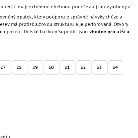
uperfit mají extrémně ohebnou podešev a jsou vyrobeny z
pevněný opatek, který podporuje správné návyky chůze a
Podešev má protiskluzovou strukturu a je perforovaná. Otvory
mu pocení. Dětské bačkory Superfit jsou
vhodné pro užší a
27
28
29
30
31
32
33
34
iantu