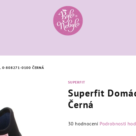
L 0-808271-0100 ČERNÁ
SUPERFIT
Superfit Domá
Černá
Průměrné
30 hodnocení
Podrobnosti ho
hodnocení