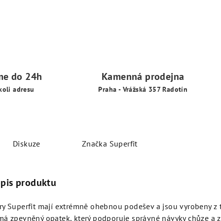
me do 24h
Kamenná prodejna
koli adresu
Praha - Vrážská 357 Radotín
Diskuze
Značka
Superfit
opis produktu
y Superfit mají extrémně ohebnou podešev a jsou vyrobeny z t
á zpevněný opatek, který podporuje správné návyky chůze a zaj