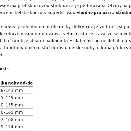
dešev má protiskluzovou strukturu a je perforovaná. Otvory na 
ocení. Dětské bačkory Superfit jsou
vhodné pro užší a středn
ké obuvi je ideální měřit dle délky stélky, což je vnitřní část p
ské obuvi nejsou normovány a velmi často se stává, že se u veli
ých bačkůrek je ideální nadměrek ( vzdálenost od nejdelšího pr
ka tohoto nadměrku složí k růstu dětské nohy a druhá půlka s
i.
ostí:
élka nohy od-do
38-143 mm
45-149 mm
50-155 mm
56-161 mm
62-168 mm
69-174 mm