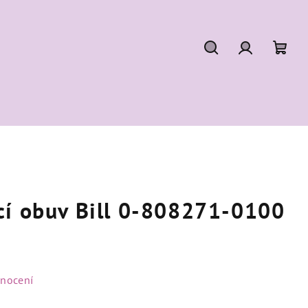
Hledat
Přihlášení
Náku
koší
cí obuv Bill 0-808271-0100
dnocení