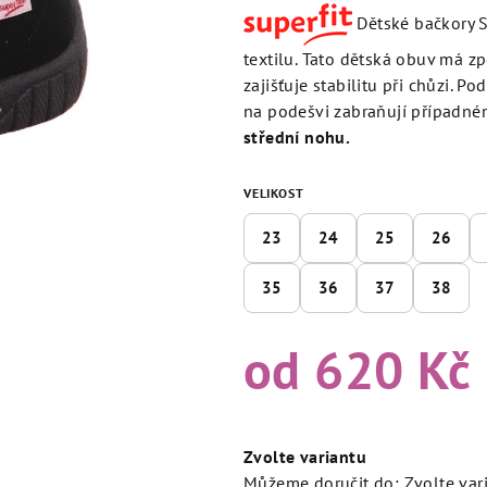
produktu
Dětské bačkory S
je
4,4
textilu. Tato dětská obuv má z
z
zajišťuje stabilitu při chůzi. 
5
na podešvi zabraňují případné
hvězdiček.
střední nohu.
VELIKOST
23
24
25
26
35
36
37
38
od
620 Kč
Měrná
cena:
Zvolte variantu
Můžeme doručit do:
Zvolte var