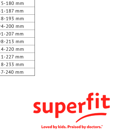
75-180 mm
81-187 mm
88-193 mm
94-200 mm
01-207 mm
08-213 mm
14-220 mm
21-227 mm
28-233 mm
37-240 mm