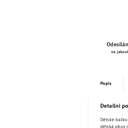
Odesílá
na jakou
Popis
Detailní p
Dětské bačkor
dětská obuv m