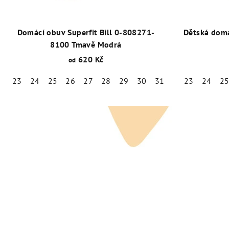
Domácí obuv Superfit Bill 0-808271-
Dětská domá
8100 Tmavě Modrá
620 Kč
od
23
24
25
26
27
28
29
30
31
32
23
34
24
35
2