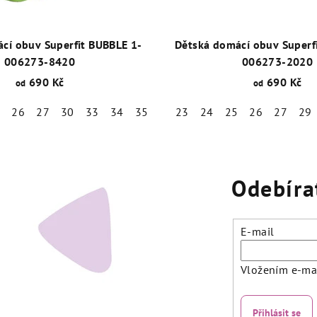
cí obuv Superfit BUBBLE 1-
Dětská domácí obuv Superf
006273-8420
006273-2020
690 Kč
690 Kč
od
od
5
26
27
30
33
34
35
36
23
37
24
38
25
26
27
29
Odebíra
E-mail
Vložením e-mai
Přihlásit se