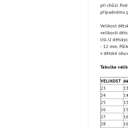
při chůzi. Po
případnému p
Velikost děts
velikosti dět
liší. U dětsk
- 12 mm. Půl
v dětské obuv
Tabulka velik
VELIKOST
d
23
1
24
1
25
1
26
1
27
1
28
1