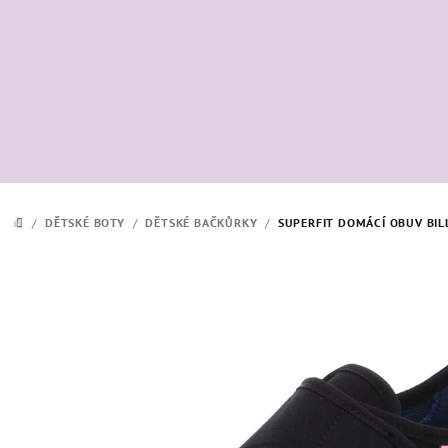
Přejít
na
obsah
/
DĚTSKÉ BOTY
/
DĚTSKÉ BAČKŮRKY
/
SUPERFIT DOMÁCÍ OBUV BIL
DOMŮ