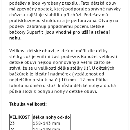
podešev a jsou vyrobeny z textilu. Tato dětská obuv
má zpevněný opatek, který podporuje správné návyky
chůze a zajišťuje stabilitu při chůzi. Podešev má
protiskluzovou strukturu a je perforovaná. Otvory na
podešvi zabraňují případnému pocení. Dětské
bačkory Superfit jsou
vhodné pro užší a střední
nohu.
Velikost dětské obuvi je ideální měřit dle délky
stélky, což je vnitřní část podešve. Bohužel velikosti
dětské obuvi nejsou normovány a velmi často se
stává, že se u velikosti délka stélky liší. U dětských
bačkůrek je ideální nadměrek ( vzdálenost od
nejdelšího prstu k patě ) 10 mm - 12 mm. Půlka
tohoto nadměrku složí k růstu dětské nohy a druhá
půlka složí k pohybu nohy v dětské obuvi.
Tabulka velikostí:
VELIKOST
délka nohy od-do
23
138-143 mm
24
145-149 mm