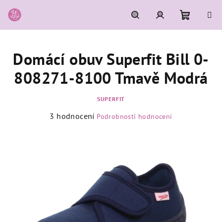
Přejít
na
obsah
Nákupní
Hledat
Přihlášení
Domácí obuv Superfit Bill 0-
košík
808271-8100 Tmavě Modrá
SUPERFIT
Průměrné
3 hodnocení
Podrobnosti hodnocení
hodnocení
produktu
je
5,0
z
5
hvězdiček.