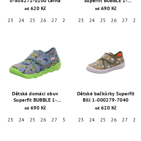
0-808271-0100 Černá
Superfit BUBBLE 1-
006273-2020
620 Kč
690 Kč
od
od
23
24
25
26
27
28
29
23
30
24
31
25
32
26
33
27
34
29
Dětská domácí obuv
Dětské bačkůrky Superfit
Superfit BUBBLE 1-
Bill 1-000279-7040
006273-8420
690 Kč
620 Kč
od
od
23
24
25
26
27
30
33
23
34
24
35
25
36
26
37
27
38
28