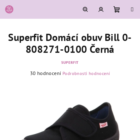
Přejít
na
obsah
Nákupní
Hledat
Přihlášení
Superfit Domácí obuv Bill 0-
košík
808271-0100 Černá
SUPERFIT
Průměrné
30 hodnocení
Podrobnosti hodnocení
hodnocení
produktu
je
4,4
z
5
hvězdiček.