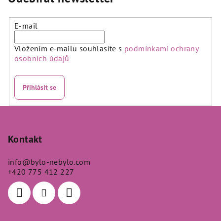
E-mail
Vložením e-mailu souhlasíte s
podmínkami ochrany
osobních údajů
Přihlásit se
Z
á
p
Kontakt
a
info
@
bylo-nebylo.com
t
+420 775 412 227
í