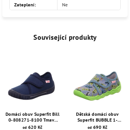
Zateplení
:
Ne
Související produkty
Domácí obuv Superfit Bill
Dětská domácí obuv
0-808271-8100 Tmavě
Superfit BUBBLE 1-
Modrá
006273-8420
620 Kč
690 Kč
od
od