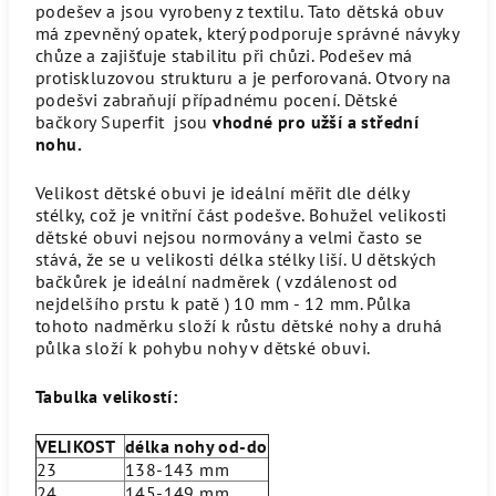
podešev a jsou vyrobeny z textilu. Tato dětská obuv
má zpevněný opatek, který podporuje správné návyky
chůze a zajišťuje stabilitu při chůzi. Podešev má
protiskluzovou strukturu a je perforovaná. Otvory na
podešvi zabraňují případnému pocení. Dětské
bačkory Superfit jsou
vhodné pro užší a střední
nohu.
Velikost dětské obuvi je ideální měřit dle délky
stélky, což je vnitřní část podešve. Bohužel velikosti
dětské obuvi nejsou normovány a velmi často se
stává, že se u velikosti délka stélky liší. U dětských
bačkůrek je ideální nadměrek ( vzdálenost od
nejdelšího prstu k patě ) 10 mm - 12 mm. Půlka
tohoto nadměrku složí k růstu dětské nohy a druhá
půlka složí k pohybu nohy v dětské obuvi.
Tabulka velikostí:
VELIKOST
délka nohy od-do
23
138-143 mm
24
145-149 mm