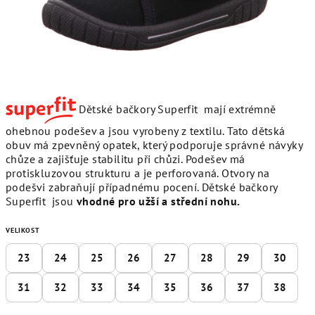
Dětské bačkory Superfit mají extrémně
ohebnou podešev a jsou vyrobeny z textilu. Tato dětská
obuv má zpevněný opatek, který podporuje správné návyky
chůze a zajišťuje stabilitu při chůzi. Podešev má
protiskluzovou strukturu a je perforovaná. Otvory na
podešvi zabraňují případnému pocení. Dětské bačkory
Superfit jsou
vhodné pro užší a střední nohu.
VELIKOST
23
24
25
26
27
28
29
30
31
32
33
34
35
36
37
38