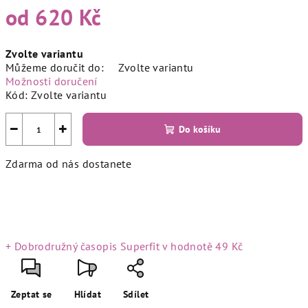
od
620 Kč
Měrná
Zvolte variantu
cena:
Můžeme doručit do:
Zvolte variantu
Možnosti doručení
Kód:
Zvolte variantu
−
+
Do košíku
Zdarma od nás dostanete
+ Dobrodružný časopis Superfit
v hodnotě 49 Kč
Zeptat se
Hlídat
Sdílet