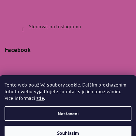
Sledovat na Instagramu
Facebook
Tento web používá soubory cookie. Dalším procházením
Přijímáme online platby
tohoto webu vyjadřujete souhlas s jejich používáním..
Více informací
zde
.
Nastavení
Copyright 2026
Bylo Nebylo
. Všechna práva vyhrazena.
Souhlasím