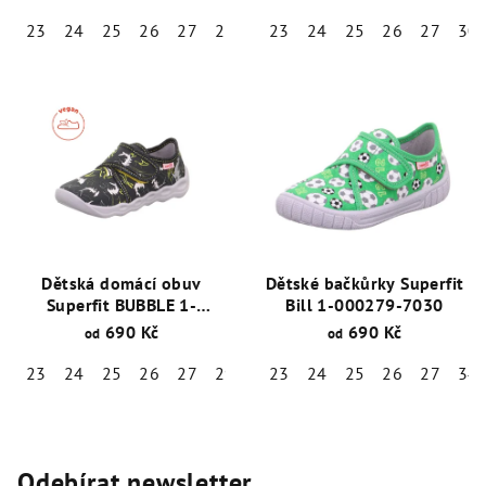
23
24
25
26
27
28
29
23
30
24
31
25
32
26
34
27
35
30
Dětská domácí obuv
Dětské bačkůrky Superfit
Superfit BUBBLE 1-
Bill 1-000279-7030
006273-2020
690 Kč
690 Kč
od
od
23
24
25
26
27
29
36
23
38
24
25
26
27
34
Odebírat newsletter