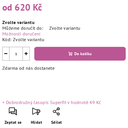
od
620 Kč
Měrná
Zvolte variantu
cena:
Můžeme doručit do:
Zvolte variantu
Možnosti doručení
Kód:
Zvolte variantu
−
+
Do košíku
Zdarma od nás dostanete
+ Dobrodružný časopis Superfit
v hodnotě 49 Kč
Zeptat se
Hlídat
Sdílet