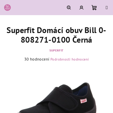
Přejít
na
obsah
Nákupní
Hledat
Přihlášení
Superfit Domácí obuv Bill 0-
košík
808271-0100 Černá
SUPERFIT
Průměrné
30 hodnocení
Podrobnosti hodnocení
hodnocení
produktu
je
4,4
z
5
hvězdiček.