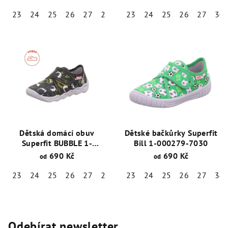
23
24
25
26
27
28
29
23
30
24
31
25
32
26
34
27
35
30
Dětská domácí obuv
Dětské bačkůrky Superfit
Superfit BUBBLE 1-
Bill 1-000279-7030
006273-2020
690 Kč
690 Kč
od
od
23
24
25
26
27
29
36
23
38
24
25
26
27
34
Odebírat newsletter