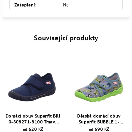
Zateplení
:
Ne
Související produkty
Domácí obuv Superfit Bill
Dětská domácí obuv
0-808271-8100 Tmavě
Superfit BUBBLE 1-
Modrá
006273-8420
620 Kč
690 Kč
od
od