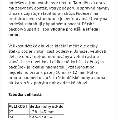
podešev a jsou vyrobeny z textilu. Tato dětská obuv
má zpevněný opatek, který podporuje správné návyky
chůze a zajišťuje stabilitu při chůzi. Podešev má
protiskluzovou strukturu a je perforovaná. Otvory na
podešvi zabraňují případnému pocení. Dětské
bačkory Superfit jsou
vhodné pro užší a střední
nohu.
Velikost dětské obuvi je ideální měřit dle délky
stélky, což je vnitřní část podešve. Bohužel velikosti
dětské obuvi nejsou normovány a velmi často se
stává, že se u velikosti délka stélky liší. U dětských
bačkůrek je ideální nadměrek ( vzdálenost od
nejdelšího prstu k patě ) 10 mm - 12 mm. Půlka
tohoto nadměrku složí k růstu dětské nohy a druhá
půlka složí k pohybu nohy v dětské obuvi.
Tabulka velikostí:
VELIKOST
délka nohy od-do
23
138-143 mm
24
145-149 mm