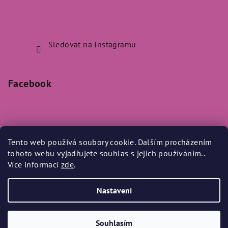
Sledovat na Instagramu
Facebook
Tento web používá soubory cookie. Dalším procházením
Přijímáme online platby
tohoto webu vyjadřujete souhlas s jejich používáním..
Více informací
zde
.
Nastavení
Copyright 2026
Bylo Nebylo
. Všechna práva vyhrazena.
Souhlasím