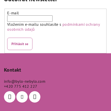
E-mail
Vložením e-mailu souhlasíte s
podmínkami ochrany
osobních údajů
Přihlásit se
Z
á
p
Kontakt
a
info
@
bylo-nebylo.com
t
+420 775 412 227
í