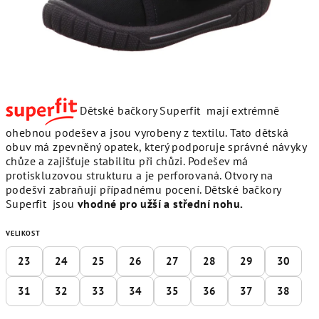
Dětské bačkory Superfit mají extrémně
ohebnou podešev a jsou vyrobeny z textilu. Tato dětská
obuv má zpevněný opatek, který podporuje správné návyky
chůze a zajišťuje stabilitu při chůzi. Podešev má
protiskluzovou strukturu a je perforovaná. Otvory na
podešvi zabraňují případnému pocení. Dětské bačkory
Superfit jsou
vhodné pro užší a střední nohu.
VELIKOST
23
24
25
26
27
28
29
30
31
32
33
34
35
36
37
38