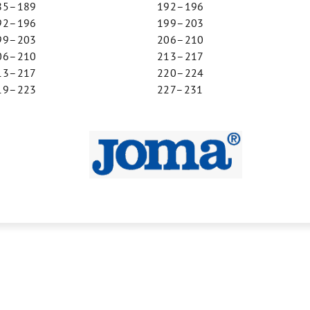
85–189
192–196
92–196
199–203
99–203
206–210
06–210
213–217
13–217
220–224
19–223
227–231