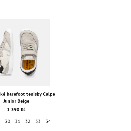
ké barefoot tenisky Calpe
Junior Beige
1 390 Kč
9
30
31
32
33
34