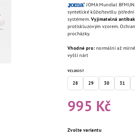
produktu
JOMA Mundial BFMUN
je
syntetické kůže/textilu (středn
5,0
systémem.
Vyjímatelná antibak
z
protiskluzovým vzorem. Ochrann
5
procházky.
hvězdiček.
Vhodné pro:
normální až mírně 
vyšší nárt
VELIKOST
28
29
30
31
995 Kč
Měrná
cena:
Zvolte variantu