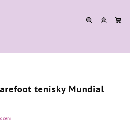
Hledat
Přihlášení
Náku
koší
arefoot tenisky Mundial
ocení