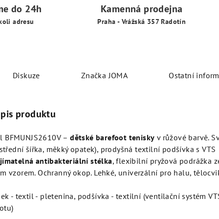
me do 24h
Kamenná prodejna
koli adresu
Praha - Vrážská 357 Radotín
Diskuze
Značka
JOMA
Ostatní infor
opis produktu
al BFMUNJS2610V –
dětské barefoot tenisky
v růžové barvě. Sv
(střední šířka, měkký opatek), prodyšná textilní podšívka s VTS
jímatelná antibakteriální stélka
, flexibilní pryžová podrážka z
m vzorem. Ochranný okop. Lehké, univerzální pro halu, tělocv
ek - textil - pletenina, podšívka -
textilní (
ventilační systém V
otu)