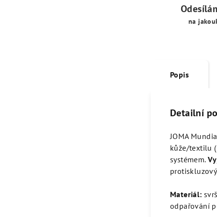
Odesílá
na jakou
Popis
Detailní p
JOMA Mundi
kůže/textilu 
systémem.
Vy
protiskluzový
Materiál:
svrš
odpařování p