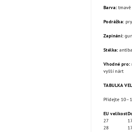
Barva:
tmavě 
Podrážka
: pr
Zapínání:
gum
Stélka:
antiba
Vhodné pro:
vyšší nárt
TABULKA VEL
Přidejte 10–1
EU velikost
D
27
1
28
1