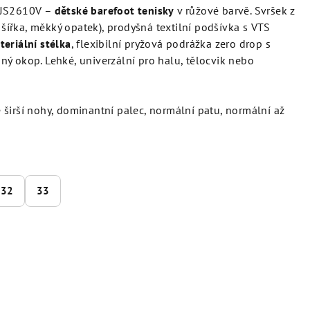
JS2610V –
dětské barefoot tenisky
v růžové barvě. Svršek z
í šířka, měkký opatek), prodyšná textilní podšívka s VTS
teriální stélka
, flexibilní pryžová podrážka zero drop s
ý okop. Lehké, univerzální pro halu, tělocvik nebo
širší nohy, dominantní palec, normální patu, normální až
32
33