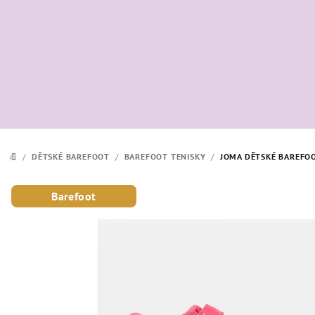
Přejít
na
obsah
/
DĚTSKÉ BAREFOOT
/
BAREFOOT TENISKY
/
JOMA DĚTSKÉ BAREFOO
DOMŮ
Barefoot