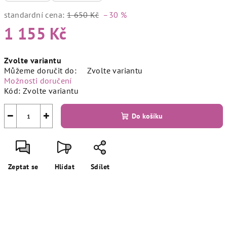
standardní cena:
1 650 Kč
–30 %
1 155 Kč
Měrná
Zvolte variantu
cena:
Můžeme doručit do:
Zvolte variantu
Možnosti doručení
Kód:
Zvolte variantu
−
+
Do košíku
Zeptat se
Hlídat
Sdílet