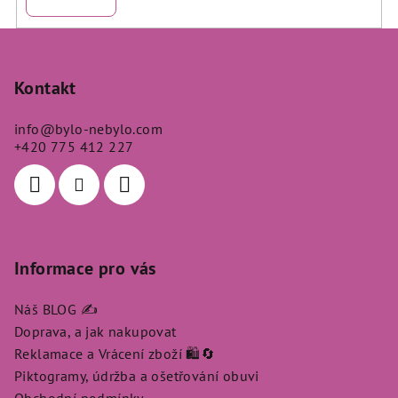
Z
á
p
Kontakt
a
info
@
bylo-nebylo.com
t
+420 775 412 227
í
Informace pro vás
Náš BLOG ✍️
Doprava, a jak nakupovat
Reklamace a Vrácení zboží 🛍️🔄
Piktogramy, údržba a ošetřování obuvi
Obchodní podmínky