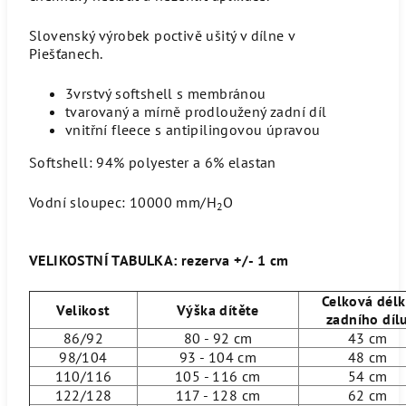
Slovenský výrobek poctivě ušitý v dílne v
Piešťanech.
3vrstvý softshell s membránou
tvarovaný a mírně prodloužený zadní díl
vnitřní fleece s antipilingovou úpravou
Softshell: 94% polyester a 6% elastan
Vodní sloupec: 10000 mm/H
O
2
VELIKOSTNÍ TABULKA: rezerva +/- 1 cm
Celková dél
Velikost
Výška dítěte
zadního díl
86/92
80 - 92 cm
43 cm
98/104
93 - 104 cm
48 cm
110/116
105 - 116 cm
54 cm
122/128
117 - 128 cm
62 cm