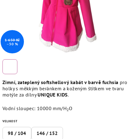
1 650 Kč
–30 %
Zimní, zateplený softshellový kabát v barvě fuchsia
pro
holky s měkkým beránkem a koženým štítkem ve tvaru
motýle za dílny
UNIQUE KIDS
.
Vodní sloupec: 10000 mm/H
O
2
VELIKOST
98 / 104
146 / 152