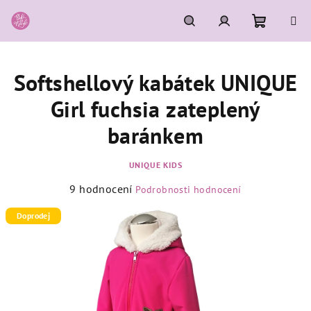
Přejít
na
obsah
Nákupní
Hledat
Přihlášení
Softshellový kabátek UNIQUE
košík
Girl fuchsia zateplený
baránkem
UNIQUE KIDS
Průměrné
9 hodnocení
Podrobnosti hodnocení
hodnocení
produktu
Doprodej
je
5,0
z
5
hvězdiček.