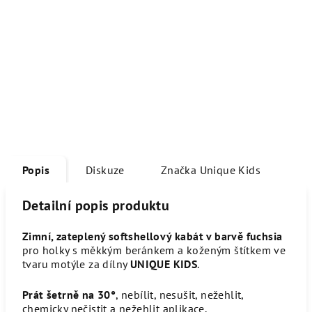
Popis
Diskuze
Značka
Unique Kids
Detailní popis produktu
Zimní, zateplený softshellový kabát v barvě fuchsia
pro holky s měkkým beránkem a koženým štítkem ve
tvaru motýle za dílny
UNIQUE KIDS
.
Prát šetrně na 30°
, nebílit, nesušit, nežehlit,
chemicky nečistit a nežehlit aplikace.