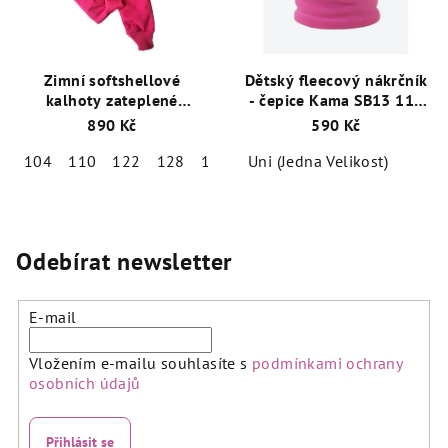
Zimní softshellové
Dětský fleecový nákrčník
kalhoty zateplené
- čepice Kama SB13 114
beránkem UNIQUE kids
Růžová
890 Kč
590 Kč
fuchsia
104
110
122
128
134
140
Uni (Jedna Velikost)
146
Odebírat newsletter
E-mail
Vložením e-mailu souhlasíte s
podmínkami ochrany
osobních údajů
Přihlásit se