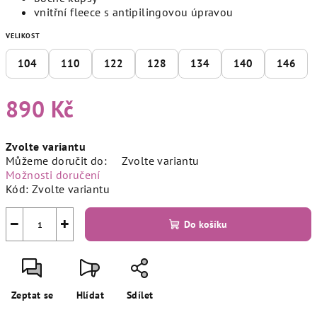
vnitřní fleece s antipilingovou úpravou
VELIKOST
104
110
122
128
134
140
146
890 Kč
Měrná
Zvolte variantu
cena:
Můžeme doručit do:
Zvolte variantu
Možnosti doručení
Kód:
Zvolte variantu
−
+
Do košíku
Zeptat se
Hlídat
Sdílet