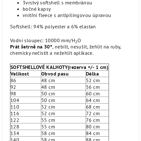
3vrstvý softshell s membránou
bočné kapsy
vnitřní fleece s antipilingovou úpravou
Softshell: 94% polyester a 6% elastan
Vodní sloupec: 10000 mm/H
O
2
Prát šetrně na 30°
, nebílt, nesušit, žehlit na ruby,
chemicky nečistit a nežehlit aplikace.
SOFTSHELLOVÉ KALHOTY(rezerva +/- 1 cm)
Velikost
Obvod pasu
Délka
86
48 cm
52 cm
92
48 cm
56 cm
98
50 cm
60 cm
104
50 cm
64 cm
110
52 cm
68 cm
116
52 cm
72 cm
122
55 cm
76 cm
128
55 cm
80 cm
134
58 cm
84 cm
140
58 cm
88 cm