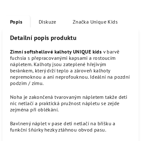
Popis
Diskuze
Značka
Unique Kids
Detailní popis produktu
Zimní softshellové kalhoty UNIQUE kids
v barvě
fuchsia s přepracovanými kapsami a rostoucím
nápletem. Kalhoty jsou zateplené hřejivým
beránkem, který drží teplo a zároveň kalhoty
nepremoknou a ani neprofouknou. Ideální na pozdní
podzim / zimu.
Noha je zakončená tvarovaným nápletem takže deti
nic netlačí a praktická pružnost nápletu se zejde
zejména při oblékání.
Bavlnený náplet v pase deti netlačí na bříšku a
funkční šňúrky hezky ztáhnou obvod pasu.