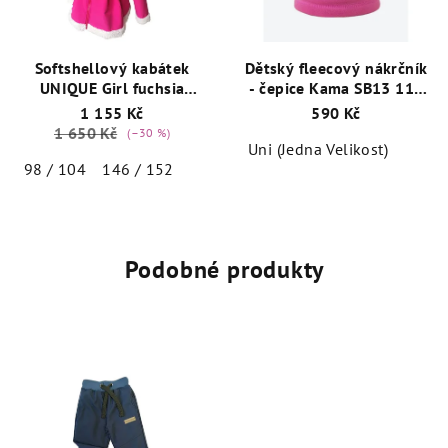
Softshellový kabátek
Dětský fleecový nákrčník
UNIQUE Girl fuchsia
- čepice Kama SB13 114
zateplený baránkem
Růžová
1 155 Kč
590 Kč
1 650 Kč
(–30 %)
Uni (Jedna Velikost)
98 / 104
146 / 152
Podobné produkty