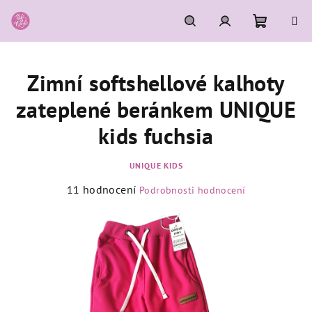
Přejít
na
obsah
Nákupní
Hledat
Přihlášení
Zimní softshellové kalhoty
košík
zateplené beránkem UNIQUE
kids fuchsia
UNIQUE KIDS
Průměrné
11 hodnocení
Podrobnosti hodnocení
hodnocení
produktu
je
4,7
z
5
hvězdiček.