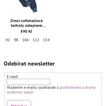
Zimní softshellové
kalhoty zateplené
beránkem UNIQUE kids
890 Kč
tmavě modré
92
98
104
122
134
146
Odebírat newsletter
E-mail
Vložením e-mailu souhlasíte s
podmínkami ochrany
osobních údajů