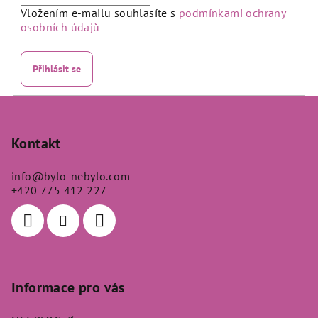
Vložením e-mailu souhlasíte s
podmínkami ochrany
osobních údajů
Přihlásit se
Z
á
p
Kontakt
a
info
@
bylo-nebylo.com
t
+420 775 412 227
í
Informace pro vás