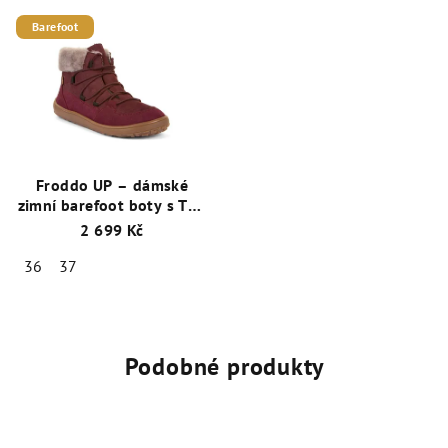
Barefoot
Froddo UP – dámské
zimní barefoot boty s TEX
membránou a ovčím
2 699 Kč
kožíškem - Bordó
36
37
Podobné produkty