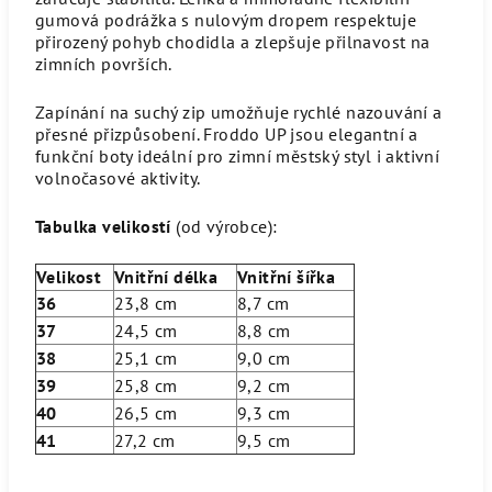
gumová podrážka s nulovým dropem respektuje
přirozený pohyb chodidla a zlepšuje přilnavost na
zimních površích.
Zapínání na suchý zip umožňuje rychlé nazouvání a
přesné přizpůsobení. Froddo UP jsou elegantní a
funkční boty ideální pro zimní městský styl i aktivní
volnočasové aktivity.
Tabulka velikostí
(od výrobce):
Velikost
Vnitřní délka
Vnitřní šířka
36
23,8 cm
8,7 cm
37
24,5 cm
8,8 cm
38
25,1 cm
9,0 cm
39
25,8 cm
9,2 cm
40
26,5 cm
9,3 cm
41
27,2 cm
9,5 cm