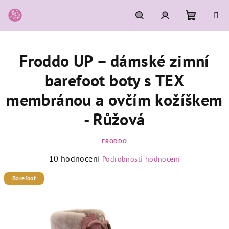
Přejít
na
obsah
Nákupní
Hledat
Přihlášení
Froddo UP – dámské zimní
košík
barefoot boty s TEX
membránou a ovčím kožíškem
- Růžová
FRODDO
Průměrné
10 hodnocení
Podrobnosti hodnocení
hodnocení
produktu
Barefoot
je
4,8
z
5