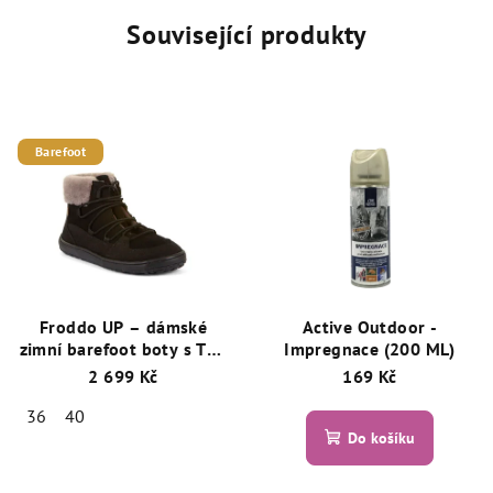
Související produkty
Barefoot
Froddo UP – dámské
Active Outdoor -
zimní barefoot boty s TEX
Impregnace (200 ML)
membránou a ovčím
2 699 Kč
169 Kč
kožíškem - Černá
36
40
Do košíku