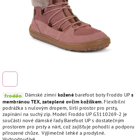
hvězdiček.
Dámské zimní
kožené
barefoot boty Froddo UP
s
membránou TEX, zateplené ovčím kožíškem
. Flexibilní
podrážka s nulovým dropem, širší prostor pro prsty,
zapínání na suchý zip.
Model Froddo UP G3110269-2 je
součástí nové dámské řady Barefoot UP s dostatečným
prostorem pro prsty a nárt, což zajišťuje pohodlí a podporu
přirozené chůze. Výjimečně lehké a prodyšné.
Vodoodpudivé.