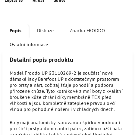
Zeptat se
Hlídat
Sdílet
Popis
Diskuze
Značka
FRODDO
Ostatní informace
Detailní popis produktu
Model Froddo UP G3110269-2 je součástí nové
dámské řady Barefoot UP s dostatečným prostorem
pro prsty a nárt, což zajišťuje pohodlí a podporu
přirozené chůze. Tyto kotníkové zimní boty z kvalitní
broušené kůže chrání díky membráně TEX před
vlhkostí a jsou kompletně zateplené pravou ovčí
vlnou pro pohodlné nošení i v chladných dnech.
Boty mají anatomicky tvarovanou špičku vhodnou i
pro širší prsty a dominantní palec, zatímco užší pata
zaručuje stabilitu. Lehká a mimořádně flexibilní