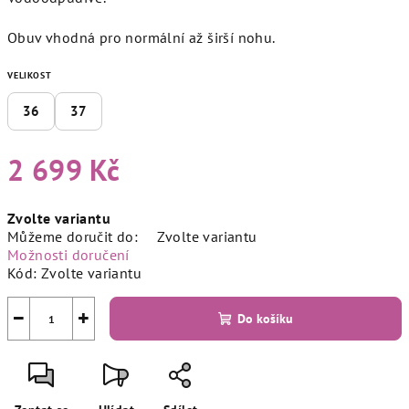
Obuv vhodná pro normální až širší nohu.
VELIKOST
36
37
2 699 Kč
Měrná
Zvolte variantu
cena:
Můžeme doručit do:
Zvolte variantu
Možnosti doručení
Kód:
Zvolte variantu
−
+
Do košíku