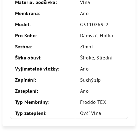
Materiál podšívka
:
Vlna
Membrána
:
Ano
Model
:
G3110269-2
Pro Koho
:
Dámské, Holka
Sezóna
:
Zimní
Šířka obuvi
:
Široké, Střední
Vyjímatelné vložky
:
Ano
Zapínání
:
Suchý zip
Zateplení
:
Ano
Typ Membrány
:
Froddo TEX
Typ zateplení
:
Ovčí Vlna