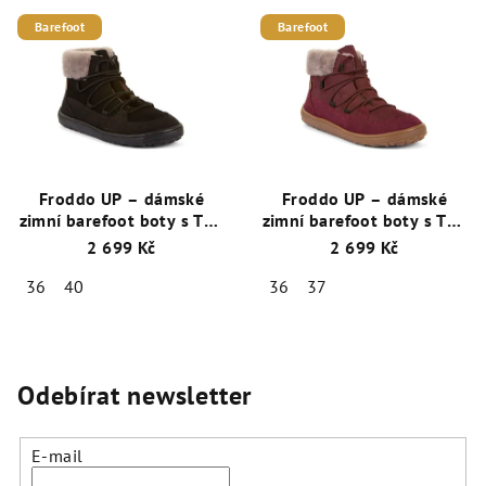
Barefoot
Barefoot
Froddo UP – dámské
Froddo UP – dámské
zimní barefoot boty s TEX
zimní barefoot boty s TEX
membránou a ovčím
membránou a ovčím
2 699 Kč
2 699 Kč
kožíškem - Černá
kožíškem - Bordó
36
40
36
37
Odebírat newsletter
E-mail