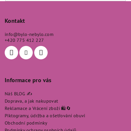
Z
á
p
Kontakt
a
info
@
bylo-nebylo.com
t
+420 775 412 227
í
Informace pro vás
Náš BLOG ✍️
Doprava, a jak nakupovat
Reklamace a Vrácení zboží 🛍️🔄
Piktogramy, údržba a ošetřování obuvi
Obchodní podmínky
Podmínky ochrany osobních údajů