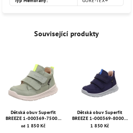
Typ Membrány
:
GORE-TEX®
Související produkty
Dětská obuv Superfit
Dětská obuv Superfit
BREEZE 1-000369-7500 s
BREEZE 1-000369-8000 s
membránou - GORE-TEX®
membránou - GORE-TEX®
1 850 Kč
1 850 Kč
od
Modrá