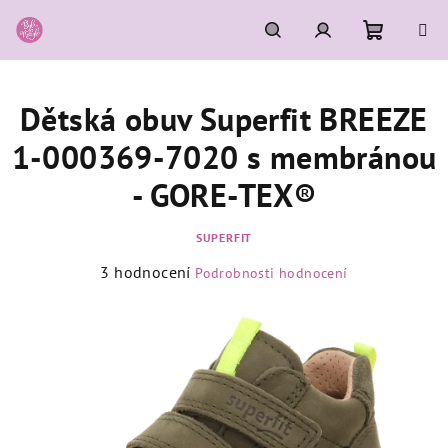
Přejít
na
obsah
Nákupní
Hledat
Přihlášení
Dětská obuv Superfit BREEZE
košík
1-000369-7020 s membránou
- GORE-TEX®
SUPERFIT
Průměrné
3 hodnocení
Podrobnosti hodnocení
hodnocení
produktu
je
4,0
z
5
hvězdiček.