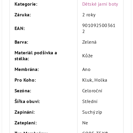
Kategorie
:
Dětské jarní boty
Záruka
:
2 roky
901092500361
EAN
:
2
Barva
:
Zelená
Materiál podšívka a
Kůže
stélka
:
Membrána
:
Ano
Pro Koho
:
Kluk, Holka
Sezóna
:
Celoroční
Šířka obuvi
:
Střední
Zapínání
:
Suchý zip
Zateplení
:
Ne