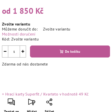
od
1 850 Kč
Měrná
Zvolte variantu
cena:
Můžeme doručit do:
Zvolte variantu
Možnosti doručení
Kód:
Zvolte variantu
−
+
Do košíku
Zdarma od nás dostanete
+ Hrací karty Superfit / Kvarteto
v hodnotě 49 Kč
Zeptat se
Hlídat
Sdílet