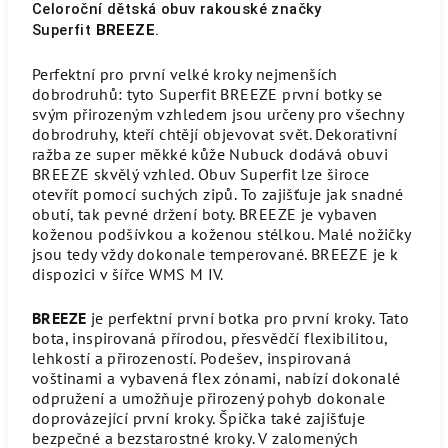
Celoroční dětská obuv rakouské značky
Superfit
BREEZE
.
Perfektní pro první velké kroky nejmenších
dobrodruhů: tyto Superfit BREEZE první botky se
svým přirozeným vzhledem jsou určeny pro všechny
dobrodruhy, kteří chtějí objevovat svět. Dekorativní
ražba ze super měkké kůže Nubuck dodává obuvi
BREEZE skvělý vzhled. Obuv Superfit lze široce
otevřít pomocí suchých zipů. To zajišťuje jak snadné
obutí, tak pevné držení boty. BREEZE je vybaven
koženou podšívkou a koženou stélkou. Malé nožičky
jsou tedy vždy dokonale temperované. BREEZE je k
dispozici v šířce WMS M IV.
BREEZE
je perfektní první botka pro první kroky. Tato
bota, inspirovaná přírodou, přesvědčí flexibilitou,
lehkostí a přirozeností. Podešev, inspirovaná
voštinami a vybavená flex zónami, nabízí dokonalé
odpružení a umožňuje přirozený pohyb dokonale
doprovázející první kroky. Špička také zajišťuje
bezpečné a bezstarostné kroky. V zalomených