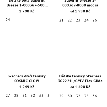
Dětské boty Superfit
Superfit Breeze 1-
Breeze 1-000367-5000
000367-8000 modrá
Fialová-Růžová GORE-
1 790 Kč
1 980 Kč
od
TEX®
24
21
22
23
24
26
Skechers dívčí tenisky
Dětské tenisky Skechers
COSMIC GLOW
302221L/GYLV Flex Glide
303712L/SMLT blikačky
1 249 Kč
1 490 Kč
od
27
28
31
32
33
34
35
36
29
30
32
35
36