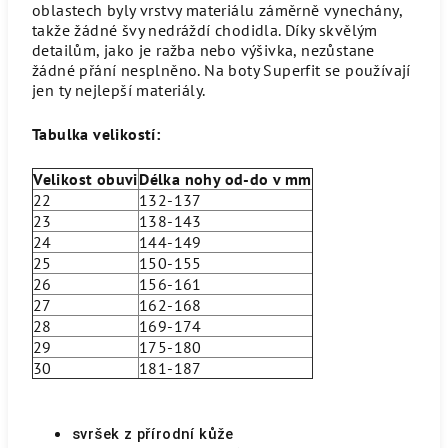
oblastech byly vrstvy materiálu záměrně vynechány,
takže žádné švy nedráždí chodidla. Díky skvělým
detailům, jako je ražba nebo výšivka, nezůstane
žádné přání nesplněno. Na boty Superfit se používají
jen ty nejlepší materiály.
Tabulka velikostí:
Velikost obuvi
Délka nohy od-do v mm
22
132-137
23
138-143
24
144-149
25
150-155
26
156-161
27
162-168
28
169-174
29
175-180
30
181-187
svršek z přírodní kůže