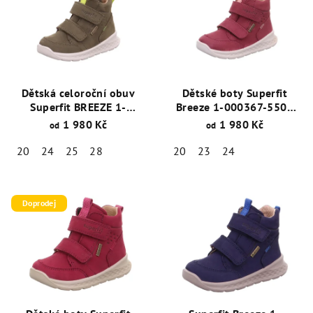
Dětská celoroční obuv
Dětské boty Superfit
Superfit BREEZE 1-
Breeze 1-000367-5500
000367-7000 s GORE-
Pink-Orange GORE-TEX®
1 980 Kč
1 980 Kč
od
od
TEX® membránou, Zelená
20
24
25
28
20
23
24
Doprodej