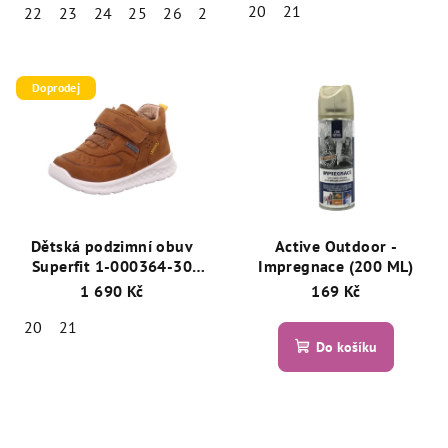
20
21
22
23
24
25
26
28
30
Doprodej
Dětská podzimní obuv
Active Outdoor -
Superfit 1-000364-30
Impregnace (200 ML)
BREEZE Hnědá - GORE-
1 690 Kč
169 Kč
TEX®
20
21
Do košíku