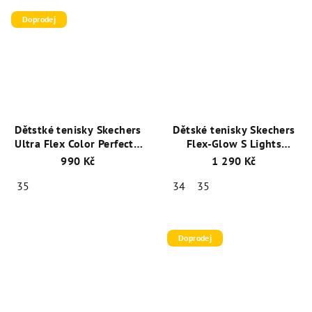
Doprodej
Dětstké tenisky Skechers
Dětské tenisky Skechers
Ultra Flex Color Perfect -
Flex-Glow S Lights
Koral multi trim
90542L/CCOR šedá
990 Kč
1 290 Kč
302259L/CRMT
oranžová - Svítící
35
34
35
Doprodej