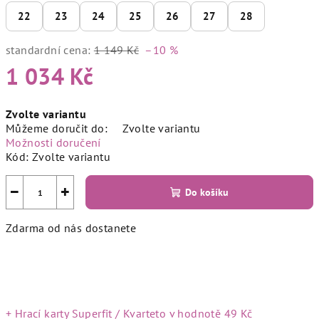
22
23
24
25
26
27
28
standardní cena:
1 149 Kč
–10 %
1 034 Kč
Měrná
Zvolte variantu
cena:
Můžeme doručit do:
Zvolte variantu
Možnosti doručení
Kód:
Zvolte variantu
−
+
Do košíku
Zdarma od nás dostanete
+ Hrací karty Superfit / Kvarteto
v hodnotě 49 Kč