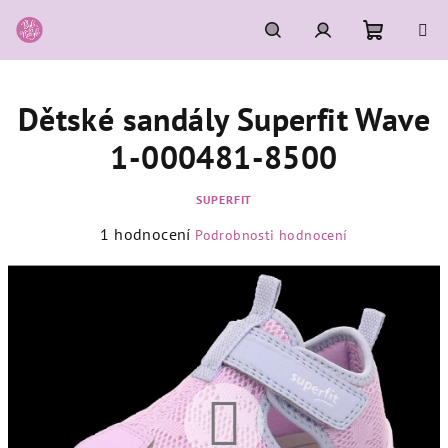
Přejít
na
obsah
Nákupní
Hledat
Přihlášení
Dětské sandály Superfit Wave
košík
1-000481-8500
SUPERFIT
Průměrné
1 hodnocení
Podrobnosti hodnocení
hodnocení
produktu
je
5,0
z
5
hvězdiček.