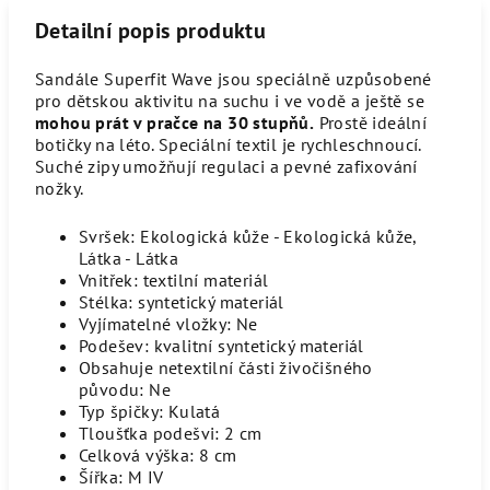
Detailní popis produktu
Sandále Superfit Wave jsou speciálně uzpůsobené
pro dětskou aktivitu na suchu i ve vodě a ještě se
mohou prát v pračce na 30 stupňů.
Prostě ideální
botičky na léto. Speciální textil je rychleschnoucí.
Suché zipy umožňují regulaci a pevné zafixování
nožky.
Svršek:
Ekologická kůže - Ekologická kůže,
Látka - Látka
Vnitřek:
textilní materiál
Stélka:
syntetický materiál
Vyjímatelné vložky:
Ne
Podešev:
kvalitní syntetický materiál
Obsahuje netextilní části živočišného
původu:
Ne
Typ špičky:
Kulatá
Tloušťka podešvi:
2 cm
Celková výška:
8 cm
Šířka:
M IV