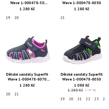
Wave 1-000478-50
Wave 1-000478-8030
Růžová
1 280 Kč
1 280 Kč
19
20
21
Dětské sandály Superfit
Dětské sandály Superfit
Wave 1-000478-8070
Wave 1-000478-8050
Modrá/Růžová
1 280 Kč
1 088 Kč
1 280 Kč
(–15 %)
20
21
19
20
21
22
23
24