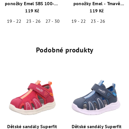
ponožky Emel SBS 100-46
ponožky Emel - Tmavě
- Růžová
modrá
119 Kč
119 Kč
19 - 22
23 - 26
27 - 30
31 - 34
19 - 22
23 - 26
Podobné produkty
Dětské sandály Superfit
Dětské sandály Superfit