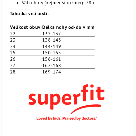
Váha boty (nejmenší rozměr):
78 g
Tabulka velikostí:
Velikost obuvi
Délka nohy od-do v mm
22
132-137
23
138-143
24
144-149
25
150-155
26
156-161
27
162-168
28
169-174