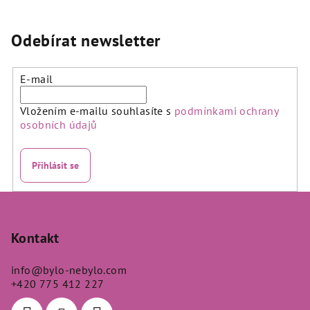
Odebírat newsletter
E-mail
Vložením e-mailu souhlasíte s
podmínkami ochrany
osobních údajů
Přihlásit se
Z
á
p
Kontakt
a
info
@
bylo-nebylo.com
t
+420 775 412 227
í