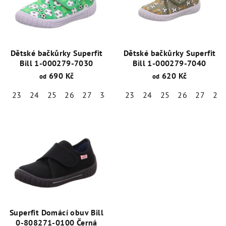
Dětské bačkůrky Superfit
Dětské bačkůrky Superfit
Bill 1-000279-7030
Bill 1-000279-7040
690 Kč
620 Kč
od
od
23
24
25
26
27
34
35
23
36
24
38
25
26
27
28
Superfit Domácí obuv Bill
0-808271-0100 Černá