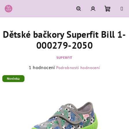
Přejít
na
obsah
Nákupní
Hledat
Přihlášení
Dětské bačkory Superfit Bill 1-
košík
000279-2050
SUPERFIT
Průměrné
1 hodnocení
Podrobnosti hodnocení
hodnocení
produktu
Novinka
je
5,0
z
5
hvězdiček.