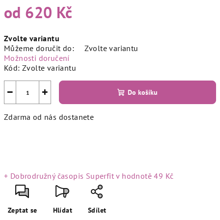
od
620 Kč
Měrná
Zvolte variantu
cena:
Můžeme doručit do:
Zvolte variantu
Možnosti doručení
Kód:
Zvolte variantu
−
+
Do košíku
Zdarma od nás dostanete
+ Dobrodružný časopis Superfit
v hodnotě 49 Kč
Zeptat se
Hlídat
Sdílet