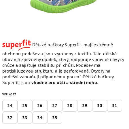
Dětské bačkory Superfit mají extrémně
ohebnou podešev a jsou vyrobeny z textilu. Tato dětská
obuv má zpevněný opatek, který podporuje správné návyky
chůze a zajišťuje stabilitu při chůzi. Podešev má
protiskluzovou strukturu a je perforovaná. Otvory na
podešvi zabraňují případnému pocení. Dětské bačkory
Superfit jsou
vhodné pro užší a střední nohu.
VELIKOST
24
25
26
27
28
29
30
31
32
33
34
35