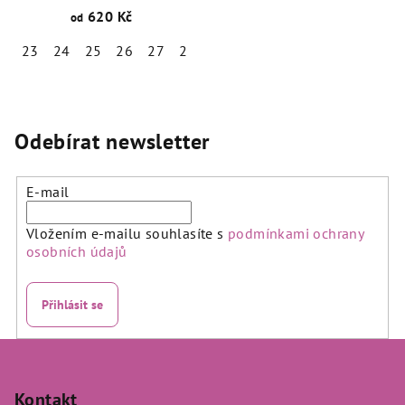
620 Kč
od
23
24
25
26
27
28
29
30
31
32
33
34
Odebírat newsletter
E-mail
Vložením e-mailu souhlasíte s
podmínkami ochrany
osobních údajů
Přihlásit se
Z
á
p
Kontakt