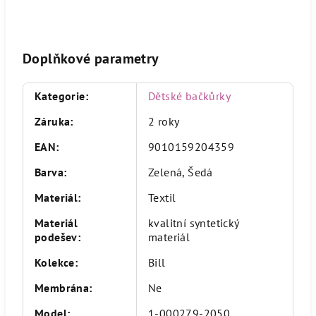
Doplňkové parametry
Kategorie
:
Dětské bačkůrky
Záruka
:
2 roky
EAN
:
9010159204359
Barva
:
Zelená, Šedá
Materiál
:
Textil
Materiál
kvalitní syntetický
podešev
:
materiál
Kolekce
:
Bill
Membrána
:
Ne
Model
:
1-000279-2050