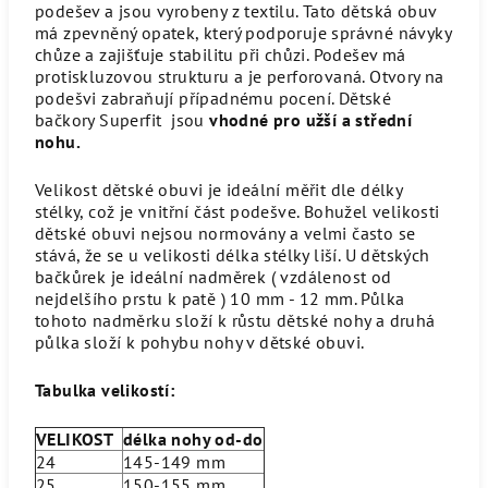
podešev a jsou vyrobeny z textilu. Tato dětská obuv
má zpevněný opatek, který podporuje správné návyky
chůze a zajišťuje stabilitu při chůzi. Podešev má
protiskluzovou strukturu a je perforovaná. Otvory na
podešvi zabraňují případnému pocení. Dětské
bačkory Superfit jsou
vhodné pro užší a střední
nohu.
Velikost dětské obuvi je ideální měřit dle délky
stélky, což je vnitřní část podešve. Bohužel velikosti
dětské obuvi nejsou normovány a velmi často se
stává, že se u velikosti délka stélky liší. U dětských
bačkůrek je ideální nadměrek ( vzdálenost od
nejdelšího prstu k patě ) 10 mm - 12 mm. Půlka
tohoto nadměrku složí k růstu dětské nohy a druhá
půlka složí k pohybu nohy v dětské obuvi.
Tabulka velikostí:
VELIKOST
délka nohy od-do
24
145-149 mm
25
150-155 mm