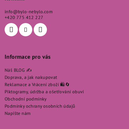
a
info
@
bylo-nebylo.com
t
+420 775 412 227
í
Informace pro vás
Náš BLOG ✍️
Doprava, a jak nakupovat
Reklamace a Vrácení zboží 🛍️🔄
Piktogramy, údržba a ošetřování obuvi
Obchodní podmínky
Podmínky ochrany osobních údajů
Napište nám