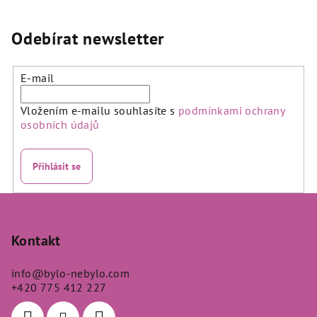
Odebírat newsletter
E-mail
Vložením e-mailu souhlasíte s
podmínkami ochrany
osobních údajů
Přihlásit se
Z
á
p
Kontakt
a
info
@
bylo-nebylo.com
t
+420 775 412 227
í