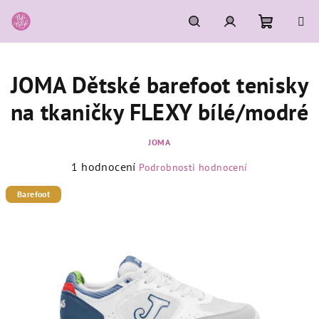
Přejít
na
obsah
Nákupní
Hledat
Přihlášení
JOMA Dětské barefoot tenisky
košík
na tkaničky FLEXY bílé/modré
JOMA
Průměrné
1 hodnocení
Podrobnosti hodnocení
hodnocení
produktu
Barefoot
je
5,0
z
5
hvězdiček.