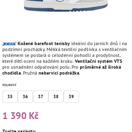
Kožené barefoot tenisky
ideální do jarních dnů i na
podzimní procházky. Měkká textilní podšívka s ventilačním
systémem se postará o celodenní pohodlí a prodyšnost,
které děti ocení na každém kroku.
V
entilační systém VTS
pro usnadnění odpařování potu. Pro
průměrné až široká
chodidla
. P
ružná
nebarvící
podrážka
.
VELIKOST
35
36
37
38
39
1 390 Kč
Měrná
Zvolte variantu