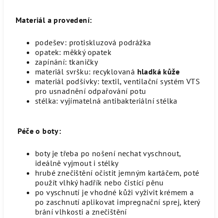
Materiál a provedení:
podešev
: protiskluzová podrážka
opatek
: měkký opatek
zapínání
: tkaničky
materiál svršku:
recyklovaná
hladká
kůže
materiál podšívky
: textil,
ventilační systém VTS
pro usnadnění odpařování potu
stélka
: vyjímatelná antibakteriální stélka
Péče o boty:
boty je třeba po nošení nechat vyschnout,
ideálně vyjmout i stélky
hrubé znečištění očistit jemným kartáčem, poté
použít vlhký hadřík nebo čistící pěnu
po vyschnutí je vhodné kůži vyživit krémem a
po zaschnutí aplikovat impregnační sprej, který
brání vlhkosti a znečištění