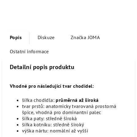
Popis
Diskuze
Značka
JOMA
Ostatní informace
Detailní popis produktu
Vhodné pro následující tvar chodidel:
šířka chodidla
:
průměrná až široká
tvar prstů
: anatomicky tvarovaná prostorná
špice, vhodná pro dominantní palec
šířka paty
: středně široká
šířka kotníku
: středně široký
výška nártu
: normální až vyšší