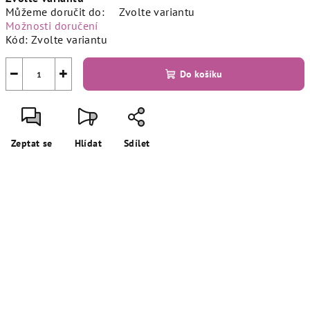
cena:
Můžeme doručit do:
Zvolte variantu
Možnosti doručení
Kód:
Zvolte variantu
−
+
Do košíku
Zeptat se
Hlídat
Sdílet