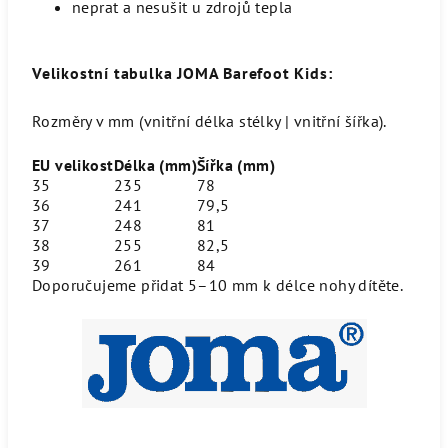
neprat a nesušit u zdrojů tepla
Velikostní tabulka JOMA Barefoot Kids:
Rozměry v mm (vnitřní délka stélky | vnitřní šířka).
EU velikost
Délka (mm)
Šířka (mm)
35
235
78
36
241
79,5
37
248
81
38
255
82,5
39
261
84
Doporučujeme přidat 5–10 mm k délce nohy dítěte.