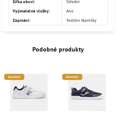
Šířka obuvi
:
Střední
Vyjímatelné vložky
:
Ano
Zapínání
:
Textilní tkaničky
Podobné produkty
Barefoot
Barefoot