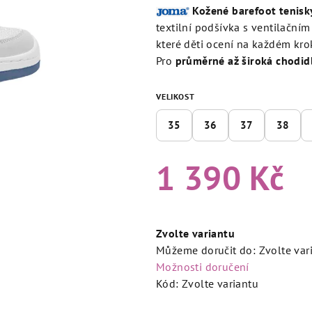
produktu
Kožené barefoot tenisk
je
textilní podšívka s ventilační
5,0
které děti ocení na každém kro
z
Pro
průměrné až široká chodid
5
hvězdiček.
VELIKOST
35
36
37
38
1 390 Kč
Měrná
cena:
Zvolte variantu
Můžeme doručit do:
Zvolte var
Možnosti doručení
Kód:
Zvolte variantu