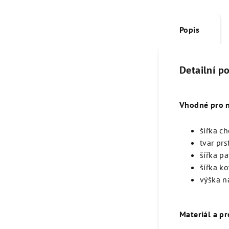
Popis
Detailní p
Vhodné pro ná
šířka c
tvar prs
šířka pa
šířka k
výška n
Materiál a pr