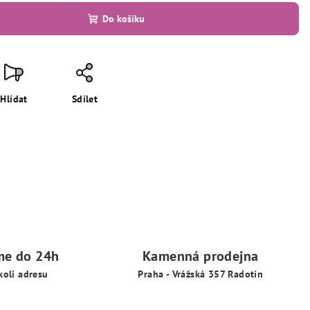
Do košíku
Hlídat
Sdílet
me do 24h
Kamenná prodejna
koli adresu
Praha - Vrážská 357 Radotín