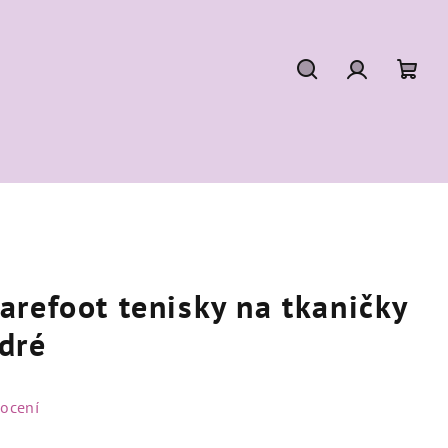
Hledat
Přihlášení
Náku
koší
refoot tenisky na tkaničky
dré
ocení