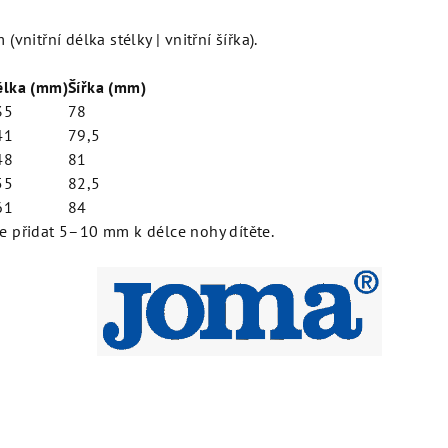
vnitřní délka stélky | vnitřní šířka).
élka (mm)
Šířka (mm)
35
78
41
79,5
48
81
55
82,5
61
84
 přidat 5–10 mm k délce nohy dítěte.