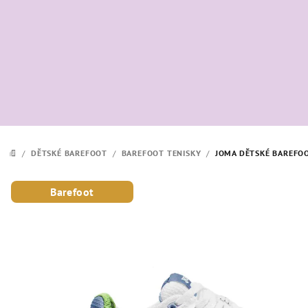
Přejít
na
obsah
/
DĚTSKÉ BAREFOOT
/
BAREFOOT TENISKY
/
JOMA DĚTSKÉ BAREFOO
DOMŮ
Barefoot