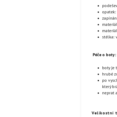
podeše
opatek
zapínán
materiá
materiá
stélka
:
Péče o boty:
boty je
hrubé z
po vysc
který br
neprat a
Velikostní 