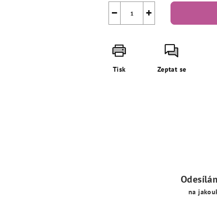
−
+
Tisk
Zeptat se
Odesílá
na jakou