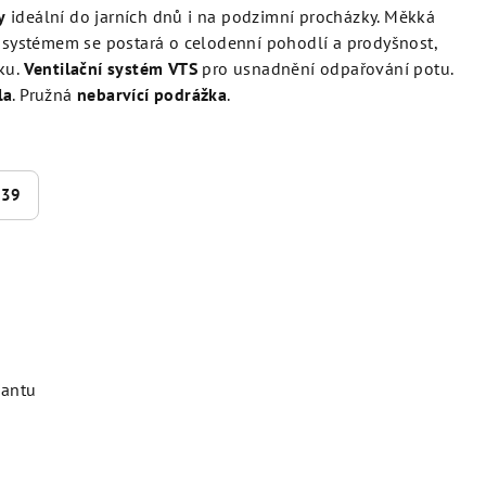
y
ideální do jarních dnů i na podzimní procházky. Měkká
m systémem se postará o celodenní pohodlí a prodyšnost,
ku.
V
entilační systém VTS
pro usnadnění odpařování potu.
la
. P
ružná
nebarvící
podrážka
.
39
iantu