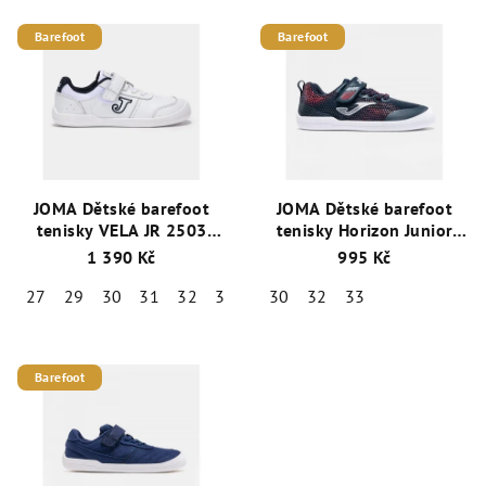
Barefoot
Barefoot
JOMA Dětské barefoot
JOMA Dětské barefoot
tenisky VELA JR 2503
tenisky Horizon Junior
bílé/modré
modré
1 390 Kč
995 Kč
27
29
30
31
32
33
34
30
35
32
33
Barefoot