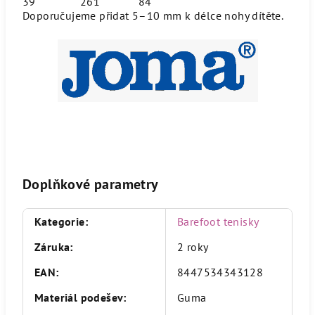
39
261
84
Doporučujeme přidat 5–10 mm k délce nohy dítěte.
Doplňkové parametry
Kategorie
:
Barefoot tenisky
Záruka
:
2 roky
EAN
:
8447534343128
Materiál podešev
:
Guma