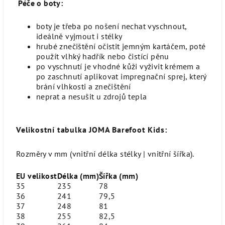
Péče o boty:
boty je třeba po nošení nechat vyschnout,
ideálně vyjmout i stélky
hrubé znečištění očistit jemným kartáčem, poté
použít vlhký hadřík nebo čistící pěnu
po vyschnutí je vhodné kůži vyživit krémem a
po zaschnutí aplikovat impregnační sprej, který
brání vlhkosti a znečištění
neprat a nesušit u zdrojů tepla
Velikostní tabulka JOMA Barefoot Kids:
Rozměry v mm (vnitřní délka stélky | vnitřní šířka).
EU velikost
Délka (mm)
Šířka (mm)
35
235
78
36
241
79,5
37
248
81
38
255
82,5