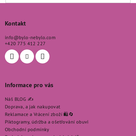
Z
á
p
Kontakt
a
info
@
bylo-nebylo.com
t
+420 775 412 227
í
Informace pro vás
Náš BLOG ✍️
Doprava, a jak nakupovat
Reklamace a Vrácení zboží 🛍️🔄
Piktogramy, údržba a ošetřování obuvi
Obchodní podmínky