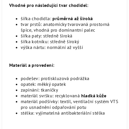
Vhodné pro následující tvar chodidel:
šířka chodidla
:
průměrná až široká
tvar prstů
: anatomicky tvarovaná prostorná
špice, vhodná pro dominantní palec
šířka paty
: středně široká
šířka kotníku
: středně široký
výška nártu
: normální až vyšší
Materiál a provedení:
podešev
: protiskluzová podrážka
opatek
: měkký opatek
zapínání
: tkaničky
materiál svršku:
recyklovaná
hladká
kůže
materiál podšívky
: textil,
ventilační systém VTS
pro usnadnění odpařování potu
stélka
: vyjímatelná antibakteriální stélka