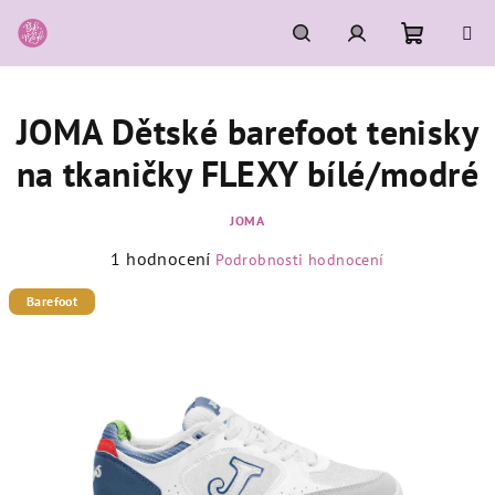
Přejít
na
obsah
Nákupní
Hledat
Přihlášení
JOMA Dětské barefoot tenisky
košík
na tkaničky FLEXY bílé/modré
JOMA
Průměrné
1 hodnocení
Podrobnosti hodnocení
hodnocení
produktu
Barefoot
je
5,0
z
5
hvězdiček.