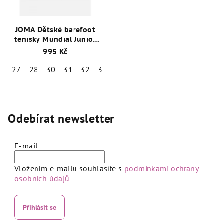
JOMA Dětské barefoot
tenisky Mundial Junior
modré
995 Kč
27
28
30
31
32
33
34
Odebírat newsletter
E-mail
Vložením e-mailu souhlasíte s
podmínkami ochrany
osobních údajů
Přihlásit se