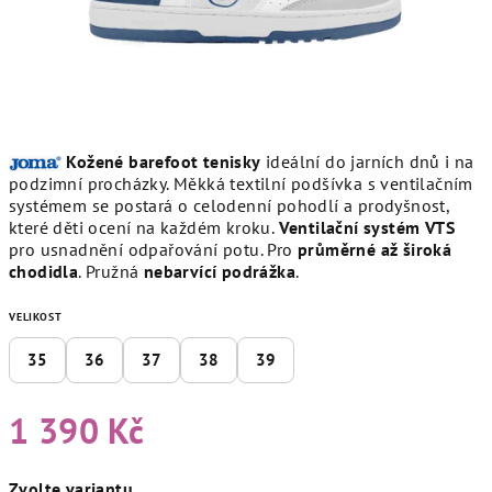
Kožené barefoot tenisky
ideální do jarních dnů i na
podzimní procházky. Měkká textilní podšívka s ventilačním
systémem se postará o celodenní pohodlí a prodyšnost,
které děti ocení na každém kroku.
V
entilační systém VTS
pro usnadnění odpařování potu. Pro
průměrné až široká
chodidla
. P
ružná
nebarvící
podrážka
.
VELIKOST
35
36
37
38
39
1 390 Kč
Měrná
Zvolte variantu