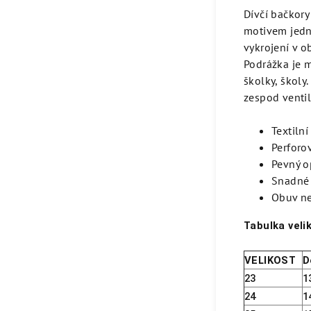
Dívčí bačkory
motivem jedn
vykrojení v o
Podrážka je 
školky, školy
zespod ventil
Textiln
Perforo
Pevný o
Snadné 
Obuv ne
Tabulka velik
VELIKOST
D
23
1
24
1