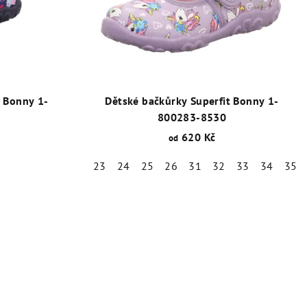
t Bonny 1-
Dětské bačkůrky Superfit Bonny 1-
800283-8530
620 Kč
od
23
24
25
26
31
32
33
34
35