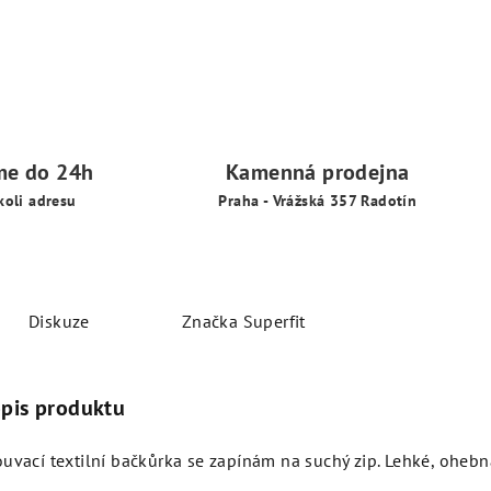
me do 24h
Kamenná prodejna
koli adresu
Praha - Vrážská 357 Radotín
Diskuze
Značka
Superfit
opis produktu
uvací textilní bačkůrka se zapínám na suchý zip.
Lehké, ohebn