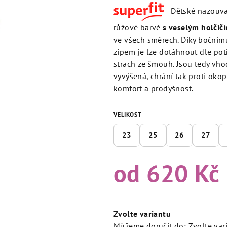
produktu
Dětské nazouvací 
je
5,0
růžové barvě
s veselým holčič
z
ve všech směrech. Díky bočnímu
5
zipem je lze dotáhnout dle pot
hvězdiček.
strach ze šmouh. Jsou tedy vhod
vyvýšená, chrání tak proti okop
komfort a prodyšnost.
VELIKOST
23
25
26
27
od
620 Kč
Měrná
cena:
Zvolte variantu
Můžeme doručit do:
Zvolte var