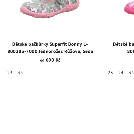
Dětské bačkůrky Superfit Bonny 1-
Dětské ba
800283-7000 Jednorožec Růžová, Šedá
80
690 Kč
od
23
35
23
24
3