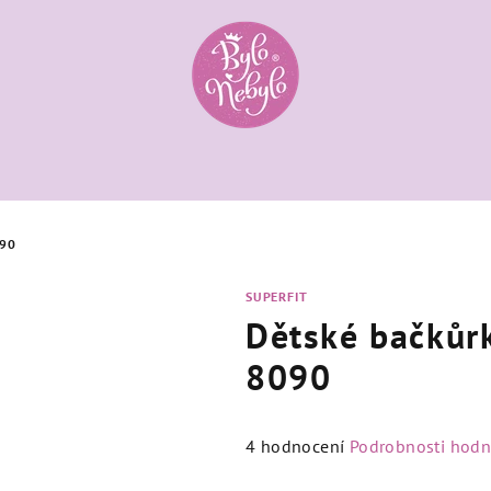
090
SUPERFIT
Dětské bačkůr
8090
Průměrné
4 hodnocení
Podrobnosti hodn
hodnocení