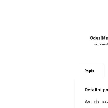
Odesílá
na jakou
Popis
Detailní p
Bonny je nazo