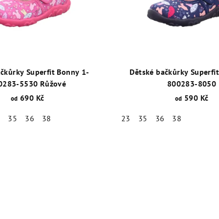
čkůrky Superfit Bonny 1-
Dětské bačkůrky Superfi
0283-5530 Růžové
800283-8050
690 Kč
590 Kč
od
od
4
35
36
38
23
35
36
38