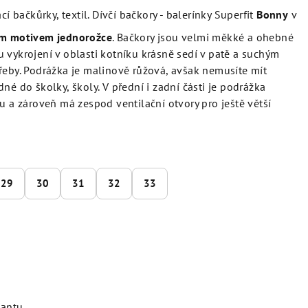
bačkůrky, textil. Dívčí bačkory - balerínky Superfit
Bonny
v
ím motivem jednorožce
. Bačkory jsou velmi měkké a ohebné
 vykrojení v oblasti kotníku krásně sedí v patě a suchým
řeby. Podrážka je malinově růžová, avšak nemusíte mít
né do školky, školy. V přední i zadní části je podrážka
u a zároveň má zespod ventilační otvory pro ještě větší
29
30
31
32
33
iantu