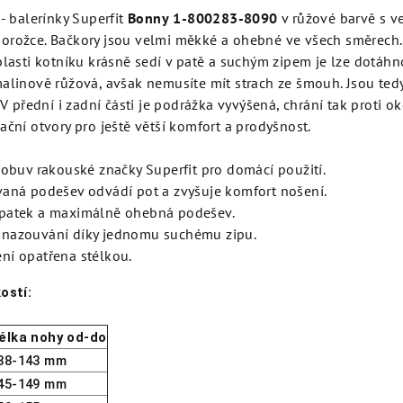
 - balerínky Superfit
Bonny
1-800283-8090
v růžové barvě s v
orožce. Bačkory jsou velmi měkké a ohebné ve všech směrech.
blasti kotníku krásně sedí v patě a suchým zipem je lze dotáhn
malinově růžová, avšak nemusíte mít strach ze šmouh. Jsou te
. V přední i zadní části je podrážka vyvýšená, chrání tak proti 
ační otvory pro ještě větší komfort a prodyšnost.
í obuv rakouské značky Superfit pro domácí použití.
vaná podešev odvádí pot a zvyšuje komfort nošení.
patek a maximálně ohebná podešev.
nazouvání díky jednomu suchému zipu.
ní opatřena stélkou.
ostí:
élka nohy od-do
38-143 mm
45-149 mm