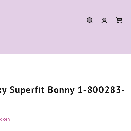
Hledat
Přihlášení
Náku
koší
ky Superfit Bonny 1-800283-
ocení