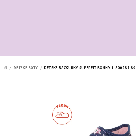
Přejít
na
obsah
/
DĚTSKÉ BOTY
/
DĚTSKÉ BAČKŮRKY SUPERFIT BONNY 1-800283-8
DOMŮ