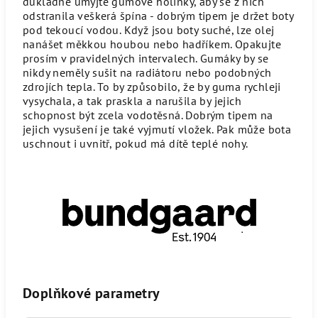
důkladně umyjte gumové holínky, aby se z nich
odstranila veškerá špína - dobrým tipem je držet boty
pod tekoucí vodou. Když jsou boty suché, lze olej
nanášet měkkou houbou nebo hadříkem. Opakujte
prosím v pravidelných intervalech. Gumáky by se
nikdy neměly sušit na radiátoru nebo podobných
zdrojích tepla. To by způsobilo, že by guma rychleji
vysychala, a tak praskla a narušila by jejich
schopnost být zcela vodotěsná. Dobrým tipem na
jejich vysušení je také vyjmutí vložek. Pak může bota
uschnout i uvnitř, pokud má dítě teplé nohy.
Doplňkové parametry