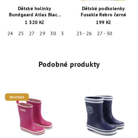
Dětské holínky
Dětské podkolenky
Bundgaard Atlas Black
Fusakle Rebro černé
BG401049-1499
1 320 Kč
199 Kč
24
25
27
29
30
31
34
23 - 26
35
27 - 30
Podobné produkty
Barefoot