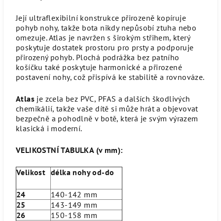
Její ultraflexibilní konstrukce přirozeně kopíruje
pohyb nohy, takže bota nikdy nepůsobí ztuha nebo
omezuje. Atlas je navržen s širokým střihem, který
poskytuje dostatek prostoru pro prsty a podporuje
přirozený pohyb. Plochá podrážka bez patního
košíčku také poskytuje harmonické a přirozené
postavení nohy, což přispívá ke stabilitě a rovnováze.
Atlas
je zcela bez PVC, PFAS a dalších škodlivých
chemikálií, takže vaše dítě si může hrát a objevovat
bezpečně a pohodlně v botě, která je svým výrazem
klasická i moderní.
VELIKOSTNÍ TABULKA (v mm):
Velikost
délka nohy od-do
24
140-142 mm
25
143-149 mm
26
150-158 mm