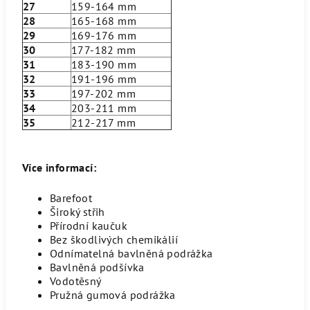
27
159-164 mm
28
165-168 mm
29
169-176 mm
30
177-182 mm
31
183-190 mm
32
191-196 mm
33
197-202 mm
34
203-211 mm
35
212-217 mm
Více informací:
Barefoot
Široký střih
Přírodní kaučuk
Bez škodlivých chemikálií
Odnímatelná bavlněná podrážka
Bavlněná podšívka
Vodotěsný
Pružná gumová podrážka