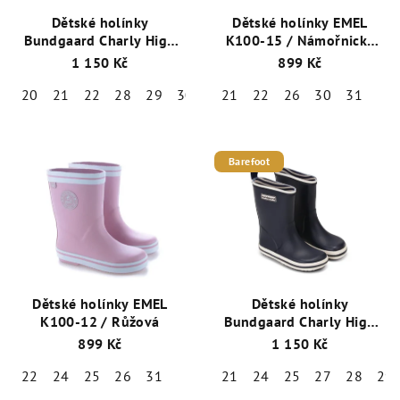
Dětské holínky
Dětské holínky EMEL
Bundgaard Charly High
K100-15 / Námořnická
BG401021-710 Malinová
Modrá
1 150 Kč
899 Kč
- Raspberry
20
21
22
28
29
30
31
21
32
22
26
30
31
Barefoot
Dětské holínky EMEL
Dětské holínky
K100-12 / Růžová
Bundgaard Charly High
BG401021-501 Navy
899 Kč
1 150 Kč
22
24
25
26
31
21
24
25
27
28
29