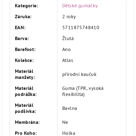
Kategorie
:
Dětské gumáčky
Záruka
:
2 roky
EAN
:
5711875748410
Barva
:
Žlutá
Barefoot
:
Ano
Kolekce
:
Atlas
Materiál
přírodní kaučuk
manžety
:
Materiál
Guma (TPR, vysoká
podrážka
:
flexibilita)
Materiál
Bavlna
podšívka
:
Membrána
:
Ne
Pro Koho
:
Holka