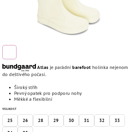
Atlas
je parádní
barefoot
holínka nejenom
do deštivého počasí.
Široký střih
Pevný opatek pro podporu nohy
Měkké a flexibilní
VELIKOST
25
26
28
29
30
31
32
33