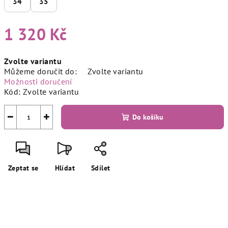
34
35
1 320 Kč
Měrná
Zvolte variantu
cena:
Můžeme doručit do:
Zvolte variantu
Možnosti doručení
Kód:
Zvolte variantu
−
+
Do košíku
Zeptat se
Hlídat
Sdílet