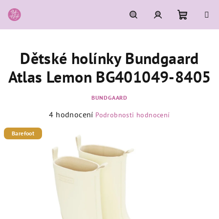
Přejít
na
obsah
Nákupní
Hledat
Přihlášení
Dětské holínky Bundgaard
košík
Atlas Lemon BG401049-8405
BUNDGAARD
Průměrné
4 hodnocení
Podrobnosti hodnocení
hodnocení
produktu
Barefoot
je
5,0
z
5
hvězdiček.