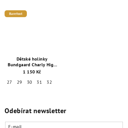
Barefoot
Dětské holínky
Bundgaard Charly High
BG401021-726 Dark Rose
1 150 Kč
27
29
30
31
32
Odebírat newsletter
E-mail