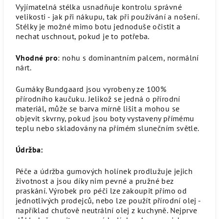
Vyjímatelná stélka usnadňuje kontrolu správné
velikosti - jak při nákupu, tak při používání a nošení.
Stélky je možné mimo botu jednoduše očistit a
nechat uschnout, pokud je to potřeba.
Vhodné pro
: nohu s dominantním palcem, normální
nárt.
Gumáky Bundgaard jsou vyrobeny ze 100%
přírodního kaučuku. Jelikož se jedná o přírodní
materiál, může se barva mírně lišit a mohou se
objevit skvrny, pokud jsou boty vystaveny přímému
teplu nebo skladovány na přímém slunečním světle.
Údržba:
Péče a údržba gumových holínek prodlužuje jejich
životnost a jsou díky nim pevné a pružné bez
praskání. Výrobek pro péči lze zakoupit přímo od
jednotlivých prodejců, nebo lze použít přírodní olej -
například chuťově neutrální olej z kuchyně. Nejprve